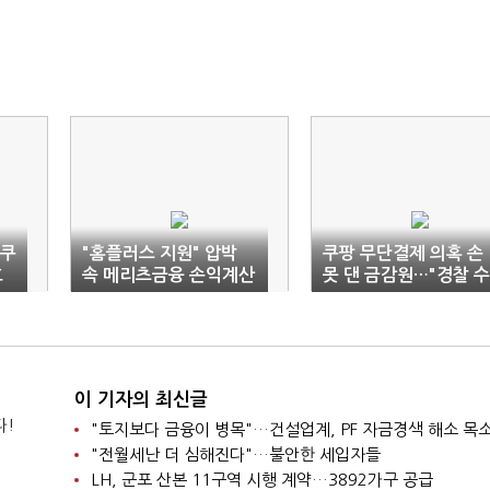
 쿠
"홈플러스 지원" 압박
쿠팡 무단결제 의혹 손
호
속 메리츠금융 손익계산
못 댄 금감원…"경찰 수
분주
사 영역"
이 기자의 최신글
다!
"토지보다 금융이 병목"…건설업계, PF 자금경색 해소 목
"전월세난 더 심해진다"…불안한 세입자들
LH, 군포 산본 11구역 시행 계약…3892가구 공급