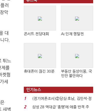
뉴스북
홈플러
 장악
을 대
콘서트 전당대회
AI 인재 쟁탈전
니다.
로 튀느
견제를
휴대폰이 끊긴 30분
부동산 동상이몽, 국
마켓협
민만 불안하다
 가세
인기뉴스
1
(정기여론조사)②당심·호남, 김민석-정
장은
청래 '초접전'...
2
삼성 Z8 역대급 ‘흥행’에 애플 반격 주
트 새벽