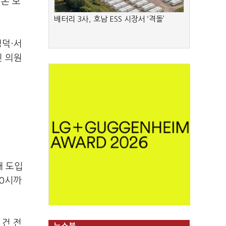
켜온 보
배터리 3사, 호남 ESS 시장서 ‘격돌’
덕·서
민 의원
해 도입
10시까
 건 전