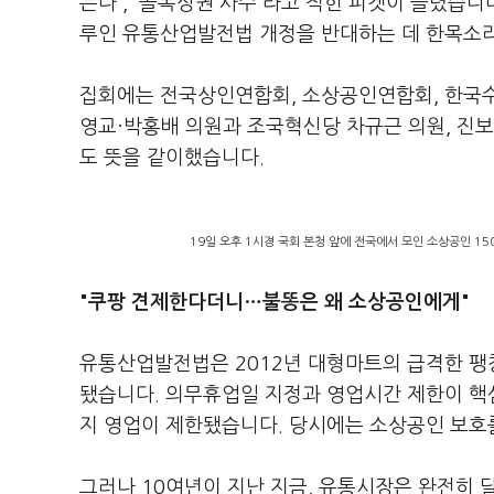
는다', '골목상권 사수'라고 적힌 피켓이 들렸습니
루인 유통산업발전법 개정을 반대하는 데 한목소
집회에는 전국상인연합회, 소상공인연합회, 한국
영교·박홍배 의원과 조국혁신당 차규근 의원, 진보
도 뜻을 같이했습니다.
19일 오후 1시경 국회 본청 앞에 전국에서 모인 소상공인 15
"쿠팡 견제한다더니…불똥은 왜 소상공인에게"
유통산업발전법은 2012년 대형마트의 급격한 팽
됐습니다. 의무휴업일 지정과 영업시간 제한이 핵심
지 영업이 제한됐습니다. 당시에는 소상공인 보호
그러나 10여년이 지난 지금, 유통시장은 완전히 