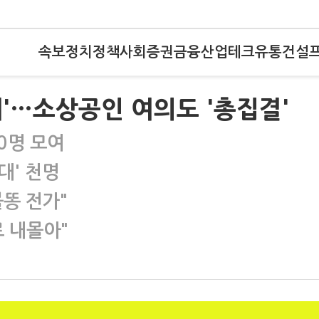
속보
정치
정책
사회
증권
금융
산업
테크
유통
건설
'…소상공인 여의도 '총집결'
0명 모여
대' 천명
똥 전가"
 내몰아"