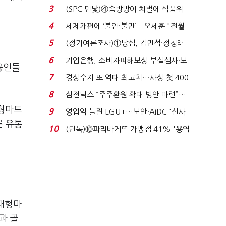
목…9월 ‘폴...
3
(SPC 민낯)④솜방망이 처벌에 식품위
생법 위반 반복...
4
세제개편에 ‘불안·불만’…오세훈 "전월
세 구하기 더 ...
5
(정기여론조사)①당심, 김민석·정청래
'초접전'…대통령 ...
6
기업은행, 소비자피해보상 부실심사·보
공인들
이스피싱 공시 ...
7
경상수지 또 역대 최고치…사상 첫 400
억달러에 '3% 성...
8
삼전닉스 “주주환원 확대 방안 마련”…
로이터에 성명...
대형마트
9
영업익 늘린 LGU+…보안·AIDC '신사
론 유통
업 드라이브'...
10
(단독)⑩파리바게뜨 가맹점 41% '용역
제빵기사 없어'…고...
대형마
과 골