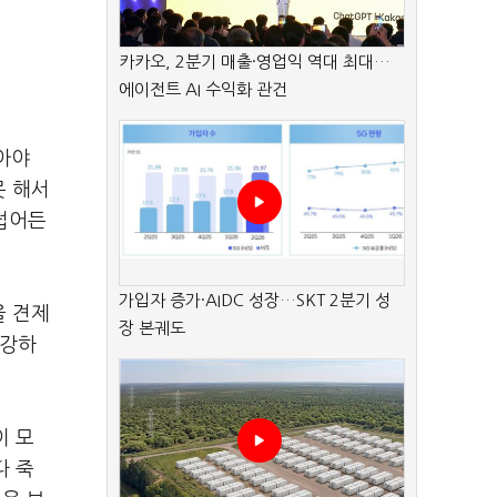
카카오, 2분기 매출·영업익 역대 최대…
에이전트 AI 수익화 관건
안아야
못 해서
 접어든
가입자 증가·AIDC 성장…SKT 2분기 성
을 견제
장 본궤도
 강하
이 모
다 죽