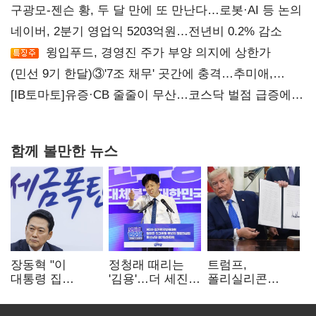
구광모-젠슨 황, 두 달 만에 또 만난다…로봇·AI 등 논의
네이버, 2분기 영업익 5203억원…전년비 0.2% 감소
윙입푸드, 경영진 주가 부양 의지에 상한가
(민선 9기 한달)③'7조 채무' 곳간에 충격…추미애,
20년만에 '비상재정' 선언 승부수
[IB토마토]유증·CB 줄줄이 무산…코스닥 벌점 급증에
상폐 압박
함께 볼만한 뉴스
장동혁 "이
정청래 때리는
트럼프,
대통령 집
'김용'…더 세진
폴리실리콘
팔자마자 세금
'대통령 최측근'
파생상품에 15%
폭탄…'내로남불'"
입
관세…"미 산업