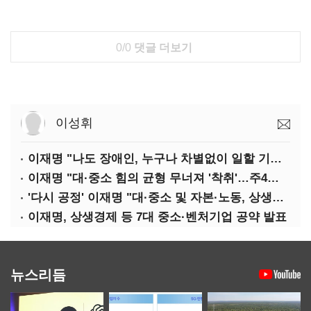
0/0
댓글 더보기
이성휘
이재명 "나도 장애인, 누구나 차별없이 일할 기회 중요"
이재명 "대·중소 힘의 균형 무너져 '착취'…주4일제, 가야할 길"
'다시 공정' 이재명 "대·중소 및 자본·노동, 상생하는 공정한 성장"
이재명, 상생경제 등 7대 중소·벤처기업 공약 발표
뉴스리듬