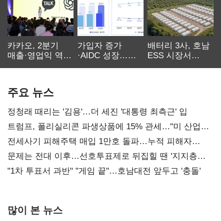
카카오, 2분기
가입자 증가
배터리 3사, 호남
매출·영업익 역대
·AIDC 성장…
ESS 시장서
최대…에이전트
SKT 2분기 성장
‘격돌’
AI 수익화 관건
본궤도
주요 뉴스
정청래 때리는 '김용'…더 세진 '대통령 최측근' 입
트럼프, 폴리실리콘 파생상품에 15% 관세…"미 산업
재건"
전세사기 피해주택 매입 1만호 돌파…누적 피해자
4만278명
문제는 전대 이후…선호투표제로 뒤집힐 땐 '지지층
불복'
"1차 투표서 과반" "게임 끝"…호남대전 앞두고 '충돌'
많이 본 뉴스