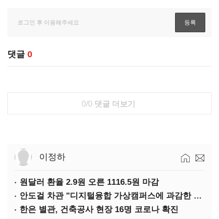
댓글
0
0/0
댓글 더보기
이정하
원달러 환율 2.9원 오른 1116.5원 마감
안도걸 차관 "디지털융합 가상캠퍼스에 과감한 인센티브 부여"
한은 별관, 건축공사 현장 16명 코로나 확진