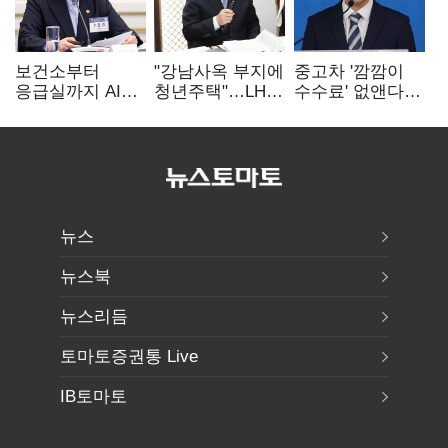
보건소부터
"강남사옥 부지에
중고차 '깜깜이
응급실까지 AI
청년주택"…LH도
수수료' 없앤다…
확산…지역의료
'공급 속도전'
7일 내 중대하자
혁신 본격화
생기면 환불
뉴스
뉴스북
뉴스리듬
토마토증권통 Live
IB토마토