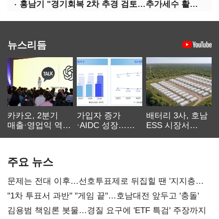
홍남기 "경기회복 2차 추경 검토…추가세수 활용할 것"(종합)
뉴스리듬
카카오, 2분기
가입자 증가
배터리 3사, 호남
매출·영업익 역대
·AIDC 성장…
ESS 시장서
최대…에이전트
SKT 2분기 성장
‘격돌’
AI 수익화 관건
본궤도
주요 뉴스
문제는 전대 이후…선호투표제로 뒤집힐 땐 '지지층
불복'
"1차 투표서 과반" "게임 끝"…호남대전 앞두고 '충돌'
김용범 책임론 봇물…경질 요구에 'ETF 특검' 주장까지