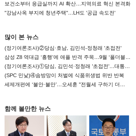
보건소부터 응급실까지 AI 확산…지역의료 혁신 본격화
"강남사옥 부지에 청년주택"…LH도 '공급 속도전'
많이 본 뉴스
(정기여론조사)②당심·호남, 김민석-정청래 '초접전'
삼성 Z8 역대급 ‘흥행’에 애플 반격 주목…9월 ‘폴더블
대전’
(정기여론조사)①당심, 김민석·정청래 '초접전'…대통령
지지도 '50% 아래로'(종합)
(SPC 민낯)④솜방망이 처벌에 식품위생법 위반 반복
세제개편에 ‘불안·불만’…오세훈 "전월세 구하기 더
힘들어질 것"
함께 볼만한 뉴스