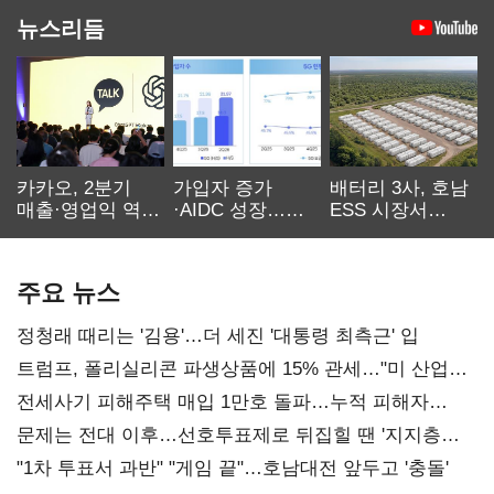
뉴스리듬
카카오, 2분기
가입자 증가
배터리 3사, 호남
매출·영업익 역대
·AIDC 성장…
ESS 시장서
최대…에이전트
SKT 2분기 성장
‘격돌’
AI 수익화 관건
본궤도
주요 뉴스
정청래 때리는 '김용'…더 세진 '대통령 최측근' 입
트럼프, 폴리실리콘 파생상품에 15% 관세…"미 산업
재건"
전세사기 피해주택 매입 1만호 돌파…누적 피해자
4만278명
문제는 전대 이후…선호투표제로 뒤집힐 땐 '지지층
불복'
"1차 투표서 과반" "게임 끝"…호남대전 앞두고 '충돌'