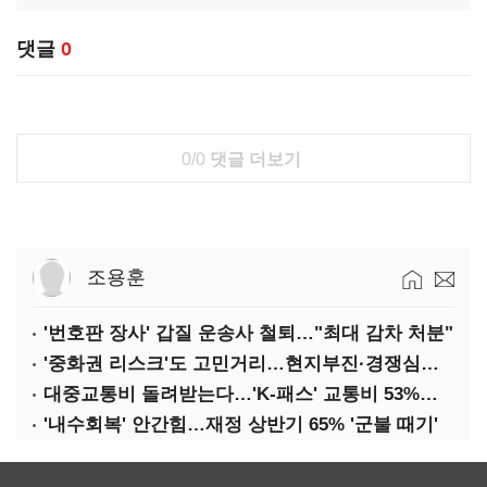
댓글
0
0/0
댓글 더보기
조용훈
'번호판 장사' 갑질 운송사 철퇴…"최대 감차 처분"
'중화권 리스크'도 고민거리…현지부진·경쟁심화·양안냉각
대중교통비 돌려받는다…'K-패스' 교통비 53%까지 환급
'내수회복' 안간힘…재정 상반기 65% '군불 때기'