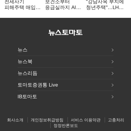
전세사기
보건소부터
"강남사옥 부지에
피해주택 매입
응급실까지 AI
청년주택"…LH도
1만호 돌파…
확산…지역의료
'공급 속도전'
누적 피해자
혁신 본격화
4만278명
뉴스
뉴스북
뉴스리듬
토마토증권통 Live
IB토마토
회사소개
개인정보취급방침
서비스 이용약관
고충처리
정정반론보도