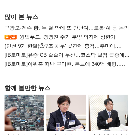
많이 본 뉴스
구광모-젠슨 황, 두 달 만에 또 만난다…로봇·AI 등 논의
윙입푸드, 경영진 주가 부양 의지에 상한가
(민선 9기 한달)③'7조 채무' 곳간에 충격…추미애,
20년만에 '비상재정' 선언 승부수
[IB토마토]유증·CB 줄줄이 무산…코스닥 벌점 급증에
상폐 압박
[IB토마토]아워홈 떠난 구미현, 본느에 340억 베팅…
가족 지배체제 구축
함께 볼만한 뉴스