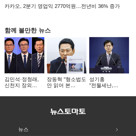
만에 다시 40%대
카카오, 2분기 영업익 2770억원…전년비 36% 증가
함께 볼만한 뉴스
김민석·정청래,
장동혁 "형소법도
성기홍
신천지 장외
안 읽어 본
"전월세난,
설전…송영길
대통령…빛의
세금보단 수요·
"호남 계몽 규탄"
속도로 무너질
공급 문제"…닥공
것"
시사
뉴스