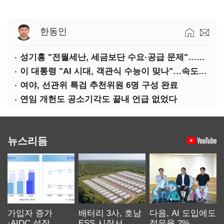
한동인
성기홍 "전월세난, 세금보단 수요·공급 문제"…닥공 시사
이 대통령 "AI 시대, 객관식 수능이 맞나"…속도전 '경계'
여야, 선관위 특검 추천위원 6명 구성 완료
연임 개헌도 공소기각도 끝내 언급 없었다
뉴스리듬
가입자 증가
배터리 3사, 호남
다음, AI 도입에도
·AIDC 성장…
ESS 시장서
점유율 2%…