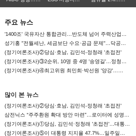
SKT 2분기 성장
‘격돌’
에이전트
본궤도
차별화가 관건
주요 뉴스
'1400조' 국유자산 통합관리…반도체 넘어 주력산업
구조혁신
성기홍 "전월세난, 세금보단 수요·공급 문제"…닥공
시사
(정기여론조사)②당심·호남, 김민석-정청래 '초접전'
(정기여론조사)③2순위, 10명 중 4명 '송영길'…정청래
'한 자릿수'
(정기여론조사)④최고위원 최민희·박선원 '양강'…
서미화·이성윤·임미애 뒤이어
많이 본 뉴스
(정기여론조사)②당심·호남, 김민석-정청래 '초접전'
삼전닉스 “주주환원 확대 방안 마련”…로이터에 성명
보내
(정기여론조사)①당심, 김민석·정청래 '초접전'…대통령
지지도 '50% 아래로'(종합)
(정기여론조사)⑤이 대통령 지지율 47.7%…일주일