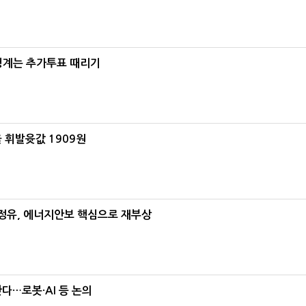
청계는 추가투표 때리기
 휘발윳값 1909원
정유, 에너지안보 핵심으로 재부상
난다…로봇·AI 등 논의