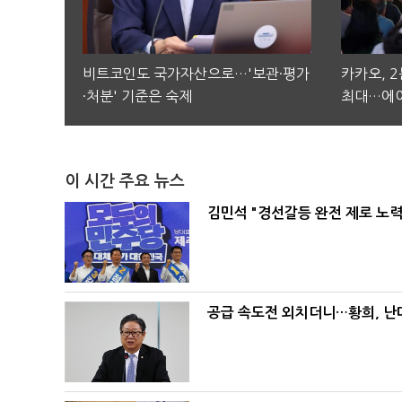
비트코인도 국가자산으로…'보관·평가
카카오, 
·처분' 기준은 숙제
최대…에이
이 시간 주요 뉴스
김민석 "경선갈등 완전 제로 노력
공급 속도전 외치더니…황희, 난