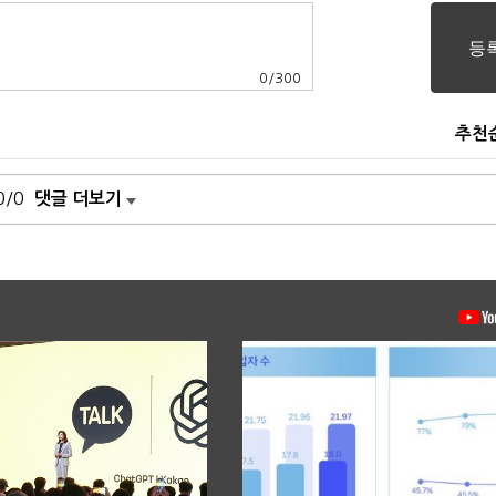
0
/
300
추천
0/0
댓글 더보기