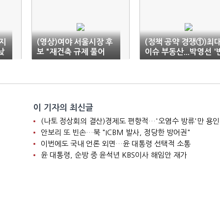
 지
(영상)여야 서울시장 후
(정책 공약 경쟁①)최
낮
보 "재건축 규제 풀어
이슈 부동산...박영선 '
야"
값아파트' 오세훈 '재개
발·재건축'
이 기자의 최신글
(나토 정상회의 결산)경제도 편향적…'오염수 방류'만 용인
안보리 또 빈손…북 "ICBM 발사, 정당한 방어권"
이번에도 국내 언론 외면…윤 대통령 선택적 소통
윤 대통령, 순방 중 윤석년 KBS이사 해임안 재가