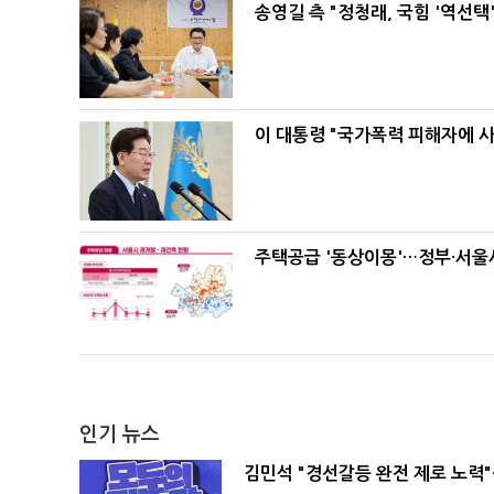
송영길 측 "정청래, 국힘 '역선
이 대통령 "국가폭력 피해자에 
주택공급 '동상이몽'…정부·서울시
인기 뉴스
김민석 "경선갈등 완전 제로 노력"