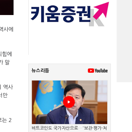
'역사에
민의힘에
가 말
뉴스리듬
의 역사
서만
보는 2
비트코인도 국가자산으로…'보관·평가·처