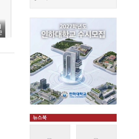
대
반
뉴스북