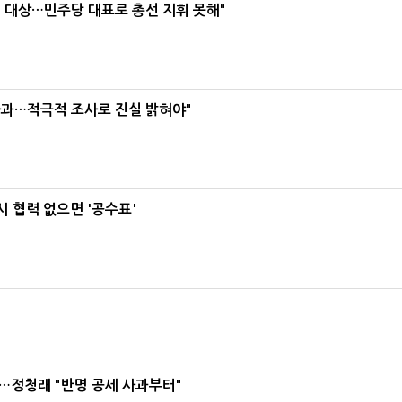
택' 대상…민주당 대표로 총선 지휘 못해"
사과…적극적 조사로 진실 밝혀야"
 협력 없으면 '공수표'
…정청래 "반명 공세 사과부터"