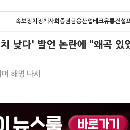
속보
정치
정책
사회
증권
금융
산업
테크
유통
건설
험치 낮다' 발언 논란에 "왜곡 있
히며 해명 나서