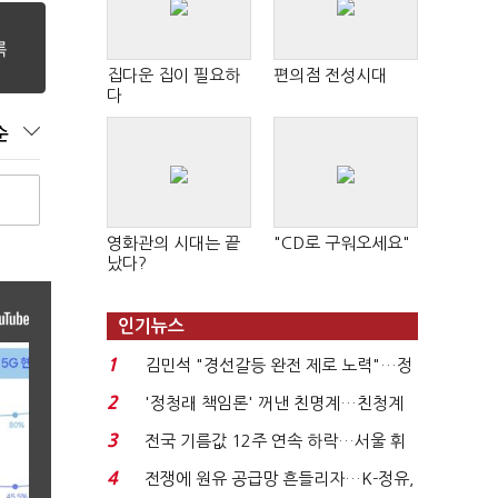
집다운 집이 필요하
편의점 전성시대
다
순
영화관의 시대는 끝
"CD로 구워오세요"
났다?
인기뉴스
1
김민석 "경선갈등 완전 제로 노력"…정
청래 "반명 공세 사...
2
'정청래 책임론' 꺼낸 친명계…친청계
는 추가투표 때리기...
3
전국 기름값 12주 연속 하락…서울 휘
발윳값 1909원...
4
전쟁에 원유 공급망 흔들리자…K-정유,