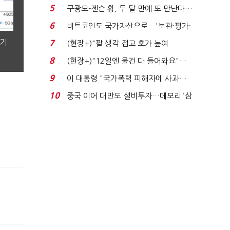
에너지안보 핵심...
5
구광모-젠슨 황, 두 달 만에 또 만난다…
로봇·AI 등 논...
6
비트코인도 국가자산으로…'보관·평가·
처분' 기준은 ...
분기
7
(현장+)"팔 생각 접고 호가 높여
요"…'덜 똘똘한 한 채' 20...
8
(현장+)"12일엔 물건 다 들어와요"…
빈 매대 채우며 문 연 ...
9
이 대통령 "국가폭력 피해자에 사과…
적극적 조사로 진...
10
중국 이어 대만도 설비투자…메모리 ‘삼
국전쟁’