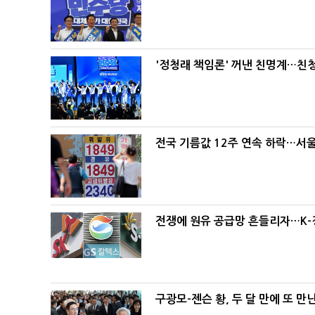
'정청래 책임론' 꺼낸 친명계…친
전국 기름값 12주 연속 하락…서울
전쟁에 원유 공급망 흔들리자…K-
구광모-젠슨 황, 두 달 만에 또 만