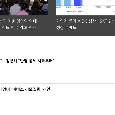
2분기 매출·영업익 역대
가입자 증가·AIDC 성장…SKT 2
전트 AI 수익화 관건
성장 본궤도
"…정청래 "반명 공세 사과부터"
데없이 '폐버스 리모델링' 제안