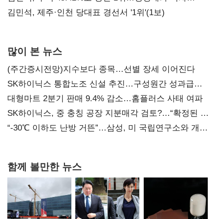
0.86%p(2보)
김민석, 제주·인천 당대표 경선서 '1위'(1보)
많이 본 뉴스
(주간증시전망)지수보다 종목…선별 장세 이어진다
SK하이닉스 통합노조 신설 추진…구성원간 성과급
불만 확산
대형마트 2분기 판매 9.4% 감소…홈플러스 사태 여파
SK하이닉스, 중 충칭 공장 지분매각 검토?…“확정된 바
없어”
“-30℃ 이하도 난방 거뜬”…삼성, 미 국립연구소와 개발
협력
함께 볼만한 뉴스