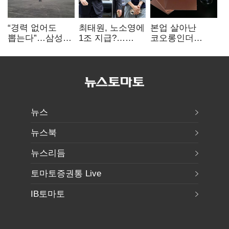
“경력 없어도
최태원, 노소영에
본업 살아난
뽑는다”…삼성
1조 지급?…
코오롱인더
·TSMC, 미
재상고 여부 주목
·HS효성…AI·
반도체 인재
배터리 소재로
쟁탈전
보폭 확대
뉴스
뉴스북
뉴스리듬
토마토증권통 Live
IB토마토