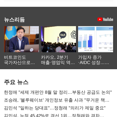
뉴스리듬
비트코인도
카카오, 2분기
가입자 증가
국가자산으로…'
매출·영업익 역대
·AIDC 성장…
보관·평가·처분'
최대…에이전트
SKT 2분기 성장
기준은 숙제
AI 수익화 관건
본궤도
주요 뉴스
한정애 "세제 개편안 8월 말 정리…부동산 공급도 논의"
조승래, '블루웨이브' 개인정보 유출 사과 "무거운 책임
통감"
김민석 "일하는 당대표"…정청래 "의리가 제일 중요"
김민석, 누적 45.42%로 경선 1위…정청래와 격차