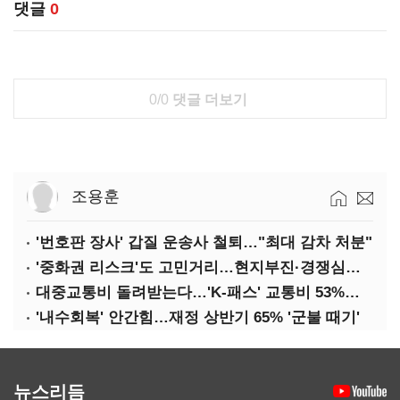
댓글
0
0/0
댓글 더보기
조용훈
'번호판 장사' 갑질 운송사 철퇴…"최대 감차 처분"
'중화권 리스크'도 고민거리…현지부진·경쟁심화·양안냉각
대중교통비 돌려받는다…'K-패스' 교통비 53%까지 환급
'내수회복' 안간힘…재정 상반기 65% '군불 때기'
뉴스리듬