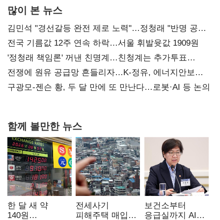
많이 본 뉴스
김민석 "경선갈등 완전 제로 노력"…정청래 "반명 공세
사과부터"
전국 기름값 12주 연속 하락…서울 휘발윳값 1909원
'정청래 책임론' 꺼낸 친명계…친청계는 추가투표
때리기
전쟁에 원유 공급망 흔들리자…K-정유, 에너지안보
핵심으로 재부상
구광모-젠슨 황, 두 달 만에 또 만난다…로봇·AI 등 논의
함께 볼만한 뉴스
한 달 새 약
전세사기
보건소부터
140원
피해주택 매입
응급실까지 AI