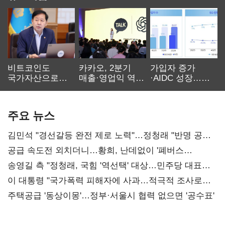
비트코인도
카카오, 2분기
가입자 증가
국가자산으로…'
매출·영업익 역대
·AIDC 성장…
보관·평가·처분'
최대…에이전트
SKT 2분기 성장
기준은 숙제
AI 수익화 관건
본궤도
주요 뉴스
김민석 "경선갈등 완전 제로 노력"…정청래 "반명 공세
사과부터"
공급 속도전 외치더니…황희, 난데없이 '폐버스
리모델링' 제안
송영길 측 "정청래, 국힘 '역선택' 대상…민주당 대표로
총선 지휘 못해"
이 대통령 "국가폭력 피해자에 사과…적극적 조사로
진실 밝혀야"
주택공급 '동상이몽'…정부·서울시 협력 없으면 '공수표'