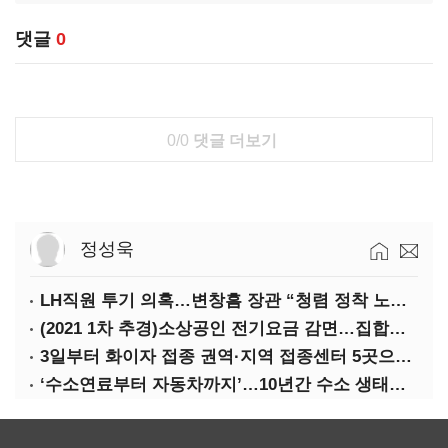
댓글
0
0/0
댓글 더보기
정성욱
LH직원 투기 의혹…변창흠 장관 “청렴 정착 노력해야”
(2021 1차 추경)소상공인 전기요금 감면…집합금지·제한 115만호 대상
3일부터 화이자 접종 권역·지역 접종센터 5곳으로 확대
‘수소연료부터 자동차까지’…10년간 수소 생태계 구축 42조 투자