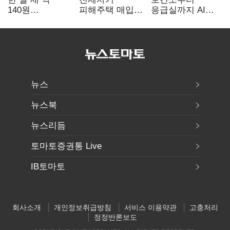
140원
피해주택 매입
응급실까지 AI
급락…'역대급
1만호 돌파…
확산…지역의료
엔저'에 원화
누적 피해자
혁신 본격화
변곡점
4만278명
뉴스
뉴스북
뉴스리듬
토마토증권통 Live
IB토마토
회사소개
개인정보취급방침
서비스 이용약관
고충처리
정정반론보도