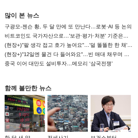
많이 본 뉴스
구광모-젠슨 황, 두 달 만에 또 만난다…로봇·AI 등 논의
비트코인도 국가자산으로…'보관·평가·처분' 기준은
숙제
(현장+)"팔 생각 접고 호가 높여요"…'덜 똘똘한 한 채'
20억 키맞추기
(현장+)"12일엔 물건 다 들어와요"…빈 매대 채우며 문
연 홈플러스
중국 이어 대만도 설비투자…메모리 ‘삼국전쟁’
함께 볼만한 뉴스
한 달 새 약
전세사기
보건소부터