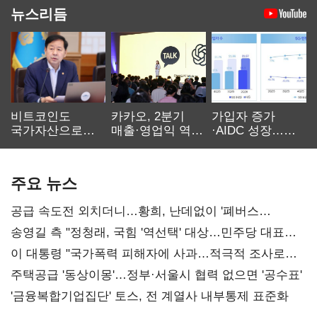
뉴스리듬
비트코인도
카카오, 2분기
가입자 증가
국가자산으로…'
매출·영업익 역대
·AIDC 성장…
보관·평가·처분'
최대…에이전트
SKT 2분기 성장
기준은 숙제
AI 수익화 관건
본궤도
주요 뉴스
공급 속도전 외치더니…황희, 난데없이 '폐버스
리모델링' 제안
송영길 측 "정청래, 국힘 '역선택' 대상…민주당 대표로
총선 지휘 못해"
이 대통령 "국가폭력 피해자에 사과…적극적 조사로
진실 밝혀야"
주택공급 '동상이몽'…정부·서울시 협력 없으면 '공수표'
'금융복합기업집단' 토스, 전 계열사 내부통제 표준화