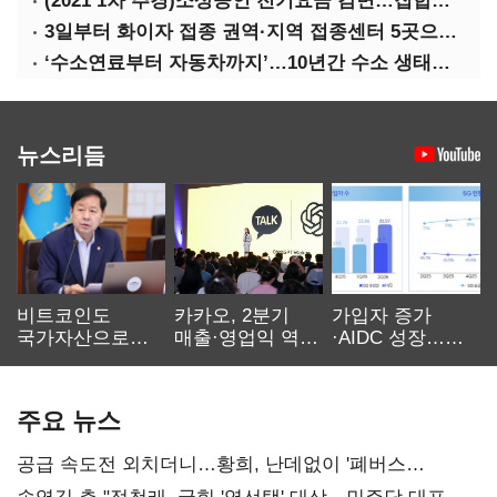
(2021 1차 추경)소상공인 전기요금 감면…집합금지·제한 115만호 대상
3일부터 화이자 접종 권역·지역 접종센터 5곳으로 확대
‘수소연료부터 자동차까지’…10년간 수소 생태계 구축 42조 투자
뉴스리듬
비트코인도
카카오, 2분기
가입자 증가
국가자산으로…'
매출·영업익 역대
·AIDC 성장…
보관·평가·처분'
최대…에이전트
SKT 2분기 성장
기준은 숙제
AI 수익화 관건
본궤도
주요 뉴스
공급 속도전 외치더니…황희, 난데없이 '폐버스