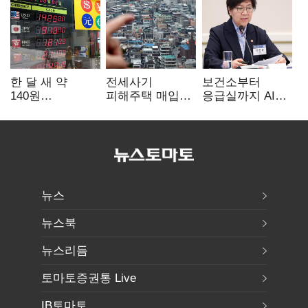
한 달 새 약
전세사기
보건소부터
140원
피해주택 매입
응급실까지 AI
급락…'역대급
1만호 돌파…
확산…지역의료
엔저'에 원화
누적 피해자
혁신 본격화
변곡점
4만278명
뉴스
뉴스북
뉴스리듬
토마토증권통 Live
IB토마토