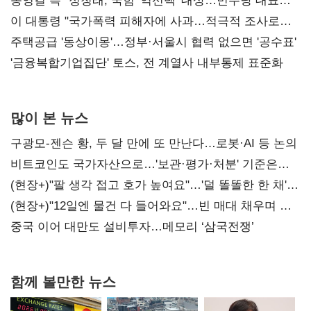
리모델링' 제안
송영길 측 "정청래, 국힘 '역선택' 대상…민주당 대표로
총선 지휘 못해"
이 대통령 "국가폭력 피해자에 사과…적극적 조사로
진실 밝혀야"
주택공급 '동상이몽'…정부·서울시 협력 없으면 '공수표'
'금융복합기업집단' 토스, 전 계열사 내부통제 표준화
많이 본 뉴스
구광모-젠슨 황, 두 달 만에 또 만난다…로봇·AI 등 논의
비트코인도 국가자산으로…'보관·평가·처분' 기준은
숙제
(현장+)"팔 생각 접고 호가 높여요"…'덜 똘똘한 한 채'
20억 키맞추기
(현장+)"12일엔 물건 다 들어와요"…빈 매대 채우며 문
연 홈플러스
중국 이어 대만도 설비투자…메모리 ‘삼국전쟁’
함께 볼만한 뉴스