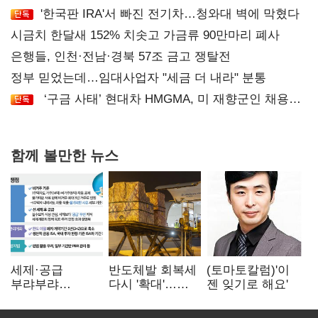
'한국판 IRA'서 빠진 전기차…청와대 벽에 막혔다
시금치 한달새 152% 치솟고 가금류 90만마리 폐사
은행들, 인천·전남·경북 57조 금고 쟁탈전
정부 믿었는데…임대사업자 "세금 더 내라" 분통
‘구금 사태’ 현대차 HMGMA, 미 재향군인 채용
확대로 분위기 반전
함께 볼만한 뉴스
세제·공급
반도체발 회복세
(토마토칼럼)'이
부랴부랴
다시 '확대'…
젠 잊기로 해요'
재검토…'구윤철·
제조업 생산
김윤덕' 책임론
5.8% 반등