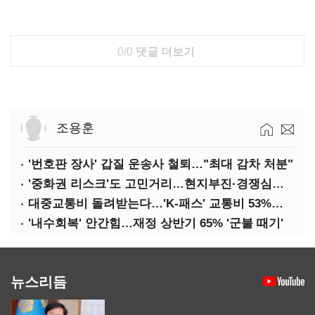
0/0
댓글 더보기
조용훈
'번호판 장사' 갑질 운송사 철퇴…"최대 감차 처분"
'중화권 리스크'도 고민거리…현지부진·경쟁심화·양안냉각
대중교통비 돌려받는다…'K-패스' 교통비 53%까지 환급
'내수회복' 안간힘…재정 상반기 65% '군불 때기'
뉴스리듬