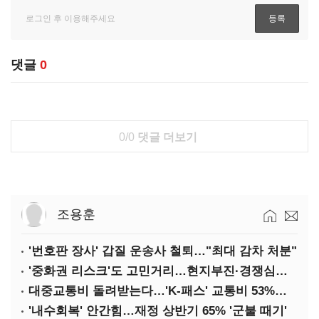
댓글
0
0/0
댓글 더보기
조용훈
'번호판 장사' 갑질 운송사 철퇴…"최대 감차 처분"
'중화권 리스크'도 고민거리…현지부진·경쟁심화·양안냉각
대중교통비 돌려받는다…'K-패스' 교통비 53%까지 환급
'내수회복' 안간힘…재정 상반기 65% '군불 때기'