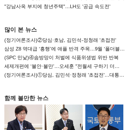
"강남사옥 부지에 청년주택"…LH도 '공급 속도전'
많이 본 뉴스
(정기여론조사)②당심·호남, 김민석-정청래 '초접전'
삼성 Z8 역대급 ‘흥행’에 애플 반격 주목…9월 ‘폴더블
대전’
(SPC 민낯)④솜방망이 처벌에 식품위생법 위반 반복
세제개편에 ‘불안·불만’…오세훈 "전월세 구하기 더
힘들어질 것"
(정기여론조사)①당심, 김민석·정청래 '초접전'…대통령
지지도 '50% 아래로'(종합)
함께 볼만한 뉴스