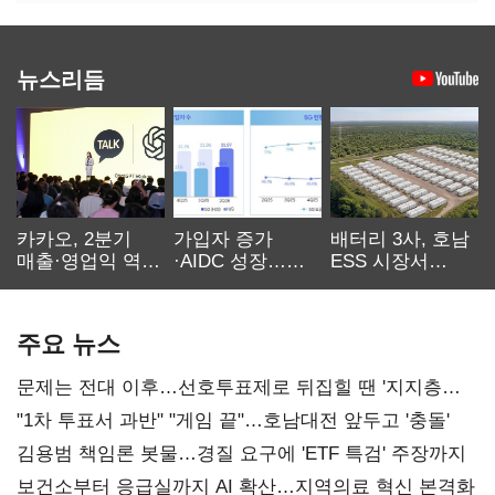
뉴스리듬
카카오, 2분기
가입자 증가
배터리 3사, 호남
매출·영업익 역대
·AIDC 성장…
ESS 시장서
최대…에이전트
SKT 2분기 성장
‘격돌’
AI 수익화 관건
본궤도
주요 뉴스
문제는 전대 이후…선호투표제로 뒤집힐 땐 '지지층
불복'
"1차 투표서 과반" "게임 끝"…호남대전 앞두고 '충돌'
김용범 책임론 봇물…경질 요구에 'ETF 특검' 주장까지
보건소부터 응급실까지 AI 확산…지역의료 혁신 본격화