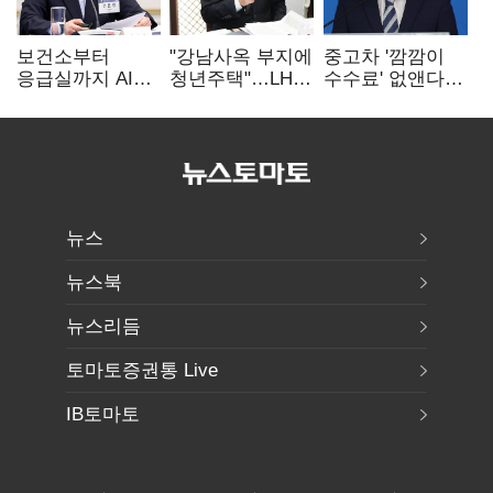
보건소부터
"강남사옥 부지에
중고차 '깜깜이
응급실까지 AI
청년주택"…LH도
수수료' 없앤다…
확산…지역의료
'공급 속도전'
7일 내 중대하자
혁신 본격화
생기면 환불
뉴스
뉴스북
뉴스리듬
토마토증권통 Live
IB토마토