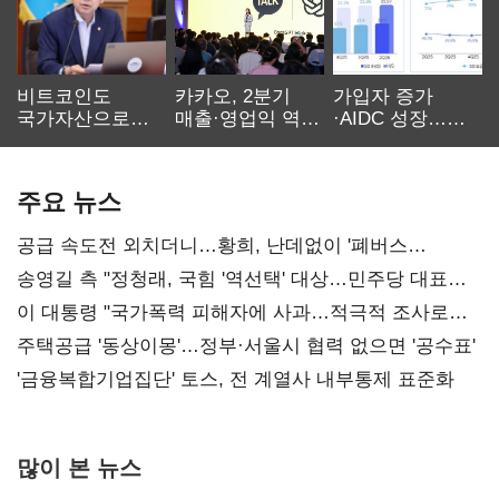
비트코인도
카카오, 2분기
가입자 증가
국가자산으로…'
매출·영업익 역대
·AIDC 성장…
보관·평가·처분'
최대…에이전트
SKT 2분기 성장
기준은 숙제
AI 수익화 관건
본궤도
주요 뉴스
공급 속도전 외치더니…황희, 난데없이 '폐버스
리모델링' 제안
송영길 측 "정청래, 국힘 '역선택' 대상…민주당 대표로
총선 지휘 못해"
이 대통령 "국가폭력 피해자에 사과…적극적 조사로
진실 밝혀야"
주택공급 '동상이몽'…정부·서울시 협력 없으면 '공수표'
'금융복합기업집단' 토스, 전 계열사 내부통제 표준화
많이 본 뉴스