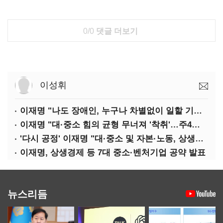
0/0
댓글 더보기
이성휘
이재명 "나도 장애인, 누구나 차별없이 일할 기회 중요"
이재명 "대·중소 힘의 균형 무너져 '착취'…주4일제, 가야할 길"
'다시 공정' 이재명 "대·중소 및 자본·노동, 상생하는 공정한 성장"
이재명, 상생경제 등 7대 중소·벤처기업 공약 발표
뉴스리듬