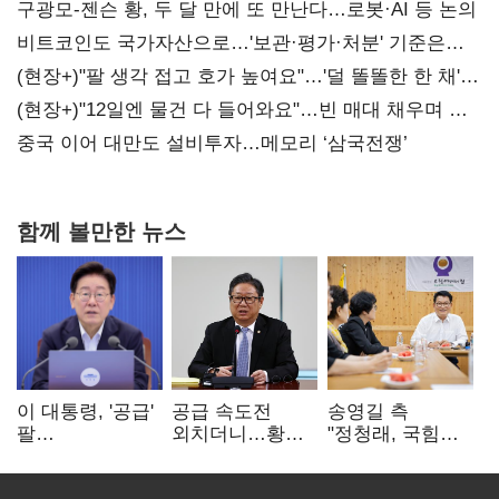
구광모-젠슨 황, 두 달 만에 또 만난다…로봇·AI 등 논의
비트코인도 국가자산으로…'보관·평가·처분' 기준은
숙제
(현장+)"팔 생각 접고 호가 높여요"…'덜 똘똘한 한 채'
20억 키맞추기
(현장+)"12일엔 물건 다 들어와요"…빈 매대 채우며 문
연 홈플러스
중국 이어 대만도 설비투자…메모리 ‘삼국전쟁’
함께 볼만한 뉴스
이 대통령, '공급'
공급 속도전
송영길 측
팔
외치더니…황희,
"정청래, 국힘
걷어붙였는데…
난데없이 '폐버스
'역선택' 대상…
여 내부선
리모델링' 제안
민주당 대표로