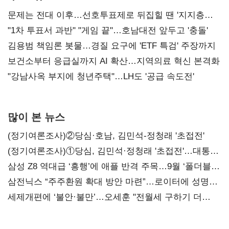
문제는 전대 이후…선호투표제로 뒤집힐 땐 '지지층
불복'
"1차 투표서 과반" "게임 끝"…호남대전 앞두고 '충돌'
김용범 책임론 봇물…경질 요구에 'ETF 특검' 주장까지
보건소부터 응급실까지 AI 확산…지역의료 혁신 본격화
"강남사옥 부지에 청년주택"…LH도 '공급 속도전'
많이 본 뉴스
(정기여론조사)②당심·호남, 김민석-정청래 '초접전'
(정기여론조사)①당심, 김민석·정청래 '초접전'…대통령
지지도 '50% 아래로'(종합)
삼성 Z8 역대급 ‘흥행’에 애플 반격 주목…9월 ‘폴더블
대전’
삼전닉스 “주주환원 확대 방안 마련”…로이터에 성명
보내
세제개편에 ‘불안·불만’…오세훈 "전월세 구하기 더
힘들어질 것"