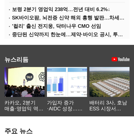
보령 2분기 영업익 238억…전년 대비 6.2%↓
SK바이오팜, 뇌전증 신약 해외 흥행 발판…차세대 신약 개발 속도
'컬리' 출신 전지웅, 닥터나우 CMO 선임
중단된 신약까지 한눈에…제약·바이오 공시, 투명해진다
뉴스리듬
카카오, 2분기
가입자 증가
배터리 3사, 호남
매출·영업익 역대
·AIDC 성장…
ESS 시장서
최대…에이전트
SKT 2분기 성장
‘격돌’
AI 수익화 관건
본궤도
주요 뉴스