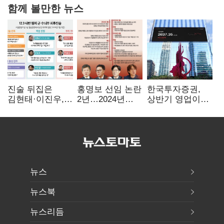
함께 볼만한 뉴스
진술 뒤집은
홍명보 선임 논란
한국투자증권,
김현태·이진우,
2년…2024년
상반기 영업이익
박안수는 "국가에
파동부터 소환·
2조1701억 원…
헌신"…법정서
압색까지
전년비 89.1%↑
드러난 군
수뇌부의 민낯
뉴스
뉴스북
뉴스리듬