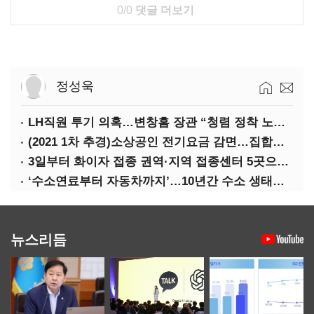
0/0
댓글 더보기
정성욱
LH직원 투기 의혹…변창흠 장관 “청렴 정착 노력해야”
(2021 1차 추경)소상공인 전기요금 감면…집합금지·제한 115만호 대상
3일부터 화이자 접종 권역·지역 접종센터 5곳으로 확대
‘수소연료부터 자동차까지’…10년간 수소 생태계 구축 42조 투자
뉴스리듬