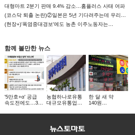
불만 확산
대형마트 2분기 판매 9.4% 감소…홈플러스 사태 여파
(코스닥 퇴출 논란)②일본은 5년 기다려주는데 우리는
당장 퇴출?…시간만으론 부족한 코스닥 구하기
(현장+)'폭염중대경보'에도 농촌 이주노동자는
강행군…'야외작업 중지' 권고도 무시
함께 볼만한 뉴스
'5만호+α' 공급
농협하나로유통
한 달 새 약
속도전에도…3대
대규모유통업법
140원
난제 '첩첩산중'
위반 적발…
급락…'역대급
공정위, 과징금
엔저'에 원화
4억6200만원
변곡점
부과