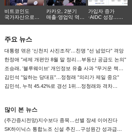
비트코인도
카카오, 2분기
가입자 증가
국가자산으로…'
매출·영업익 역대
·AIDC 성장…
보관·평가·처분'
최대…에이전트
SKT 2분기 성장
기준은 숙제
AI 수익화 관건
본궤도
주요 뉴스
대통령 엮은 '신천지 사진조작'…친명 "선 넘었다" 격앙
한정애 "세제 개편안 8월 말 정리…부동산 공급도 논의"
조승래, '블루웨이브' 개인정보 유출 사과 "무거운 책임
통감"
김민석 "일하는 당대표"…정청래 "의리가 제일 중요"
김민석, 누적 45.42%로 경선 1위…정청래와 격차
0.86%p(2보)
많이 본 뉴스
(주간증시전망)지수보다 종목…선별 장세 이어진다
SK하이닉스 통합노조 신설 추진…구성원간 성과급