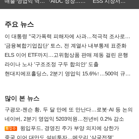
매출·영업익 역대
·AIDC 성장…
ESS 시장서
최대…에이전트
SKT 2분기 성장
‘격돌’
AI 수익화 관건
본궤도
주요 뉴스
이 대통령 "국가폭력 피해자에 사과…적극적 조사로
진실 밝혀야"
'금융복합기업집단' 토스, 전 계열사 내부통제 표준화
ELS 이어 ETF까지…고위험상품 판매 제동 걸린 은행
라이나 노사 '구조조정 구두 합의안' 도출
현대지에프홀딩스, 2분기 영업익 15.6%↑…500억 규모
자사주 매입
많이 본 뉴스
구광모-젠슨 황, 두 달 만에 또 만난다…로봇·AI 등 논의
네이버, 2분기 영업익 5203억원…전년비 0.2% 감소
윙입푸드, 경영진 주가 부양 의지에 상한가
중국 이어 대만도 설비투자…메모리 ‘삼국전쟁’