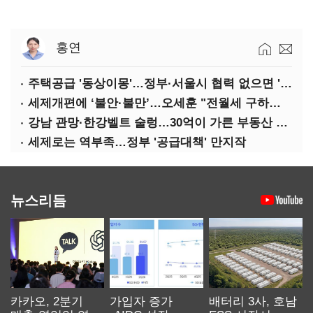
홍연
주택공급 '동상이몽'…정부·서울시 협력 없으면 '공수표'
세제개편에 ‘불안·불만’…오세훈 "전월세 구하기 더 힘들어질 것"
강남 관망·한강벨트 술렁…30억이 가른 부동산 민심
세제로는 역부족…정부 '공급대책' 만지작
뉴스리듬
카카오, 2분기
가입자 증가
배터리 3사, 호남