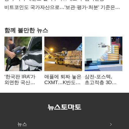
비트코인도 국가자산으로…'보관·평가·처분' 기준은
숙제
함께 볼만한 뉴스
‘한국판 IRA’가
애플에 퇴짜 놓은
삼전-포스텍,
외면한 국산
CXMT…K반도체
초고적층 3D
전기차…
협상력 ‘호재’
낸드 한계 돌파…
실효성에 ‘의문’
성능·전력효율
개선
뉴스