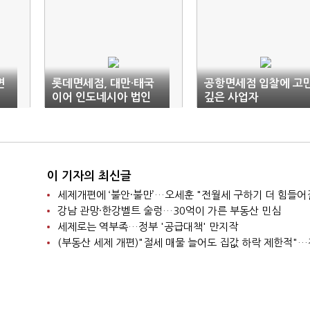
면
롯데면세점, 대만·태국
공항면세점 입찰에 고
이어 인도네시아 법인
깊은 사업자
철수
이 기자의 최신글
세제개편에 ‘불안·불만’…오세훈 "전월세 구하기 더 힘들어
강남 관망·한강벨트 술렁…30억이 가른 부동산 민심
세제로는 역부족…정부 '공급대책' 만지작