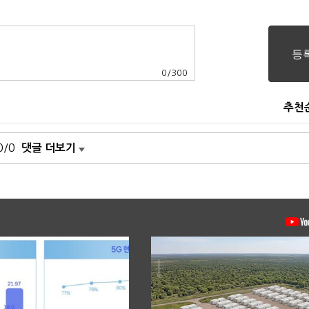
0
/
300
추천
0/0
댓글 더보기