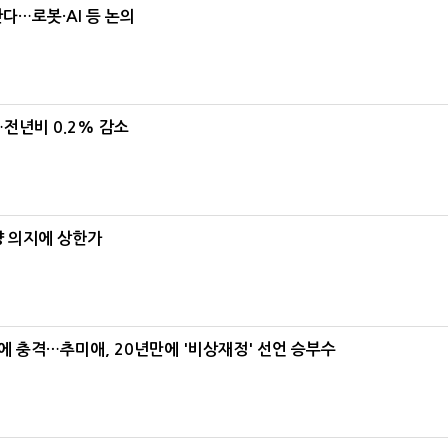
난다…로봇·AI 등 논의
…전년비 0.2% 감소
양 의지에 상한가
간에 충격…추미애, 20년만에 '비상재정' 선언 승부수