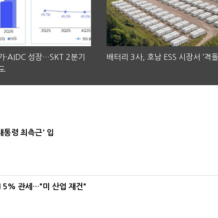
·AIDC 성장…SKT 2분기
배터리 3사, 호남 ESS 시장서 ‘격돌
도
대통령 최측근' 입
5% 관세…"미 산업 재건"