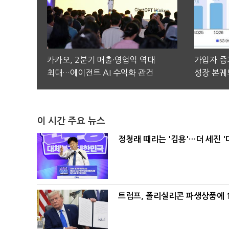
카카오, 2분기 매출·영업익 역대
가입자 증가
최대…에이전트 AI 수익화 관건
성장 본궤
이 시간 주요 뉴스
정청래 때리는 '김용'…더 세진 '
트럼프, 폴리실리콘 파생상품에 1