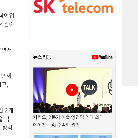
 참여업
면세점이
"면서
뉴스리듬
 면세
고,
권 2개
카카오, 2분기 매출·영업익 역대 최대…
을 막
에이전트 AI 수익화 관건
동 방식