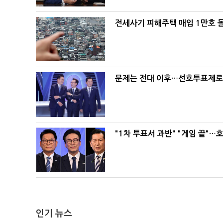
전세사기 피해주택 매입 1만호 
문제는 전대 이후…선호투표제로 
"1차 투표서 과반" "게임 끝"…
인기 뉴스