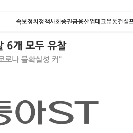
속보
정치
정책
사회
증권
금융
산업
테크
유통
건설
찰 6개 모두 유찰
코로나 불확실성 커"