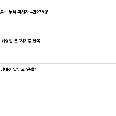
돌파…누적 피해자 4만278명
뒤집힐 땐 '지지층 불복'
호남대전 앞두고 '충돌'