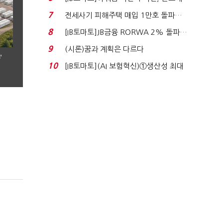
340억 베팅…가...
7
전세사기 피해주택 매입 1만호 돌파…
누적 피해자 4만2...
8
[IB토마토]JB금융 RORWA 2% 돌파…
실적 견인은 은행 ...
9
(시론)꿈과 계획은 다르다
’
10
[IB토마토](AI 보험혁신)①생산성 최대
80% 개선…현실...