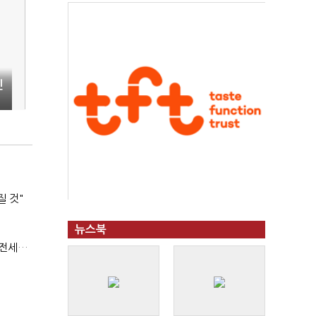
민
질 것"
뉴스북
(부동산 세제 개편)"절세 매물 늘어도 집값 하락 제한적"…전세난·양극화 심화 우려