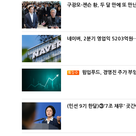
구광모-젠슨 황, 두 달 만에 또 만
네이버, 2분기 영업익 5203억원
윙입푸드, 경영진 주가 부
(민선 9기 한달)③'7조 채무' 곳