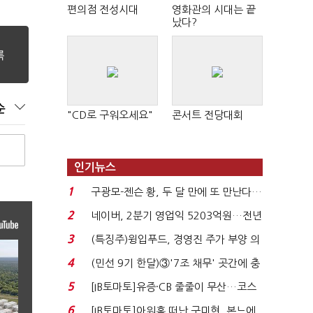
편의점 전성시대
영화관의 시대는 끝
났다?
순
"CD로 구워오세요"
콘서트 전당대회
인기뉴스
1
구광모-젠슨 황, 두 달 만에 또 만난다…
로봇·AI 등 논...
2
네이버, 2분기 영업익 5203억원…전년
비 0.2% 감소...
3
(특징주)윙입푸드, 경영진 주가 부양 의
지에 상한가...
4
(민선 9기 한달)③'7조 채무' 곳간에 충
격…추미애, 20년...
5
[IB토마토]유증·CB 줄줄이 무산…코스
닥 벌점 급증에 ...
6
[IB토마토]아워홈 떠난 구미현, 본느에