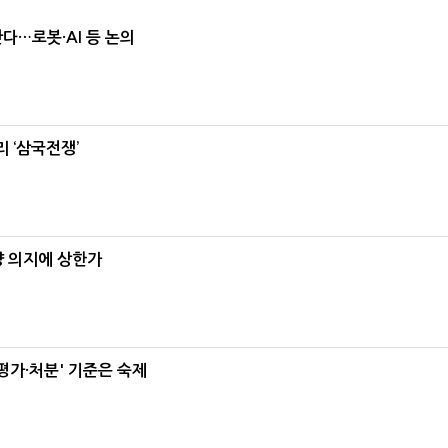
난다…로봇·AI 등 논의
 ‘삼국전쟁’
양 의지에 상한가
가·처분' 기준은 숙제