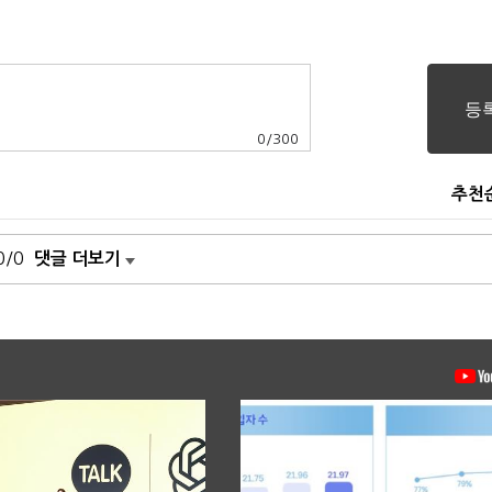
0
/
300
추천
0/0
댓글 더보기