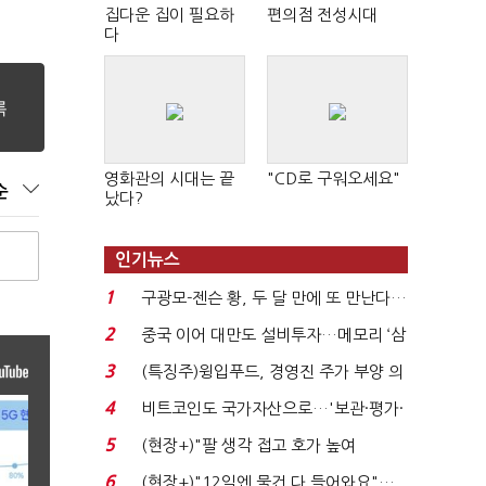
집다운 집이 필요하
편의점 전성시대
다
영화관의 시대는 끝
"CD로 구워오세요"
순
났다?
인기뉴스
1
구광모-젠슨 황, 두 달 만에 또 만난다…
로봇·AI 등 논...
2
중국 이어 대만도 설비투자…메모리 ‘삼
국전쟁’
3
(특징주)윙입푸드, 경영진 주가 부양 의
지에 상한가...
4
비트코인도 국가자산으로…'보관·평가·
처분' 기준은 ...
5
(현장+)"팔 생각 접고 호가 높여
요"…'덜 똘똘한 한 채' 20...
6
(현장+)"12일엔 물건 다 들어와요"…