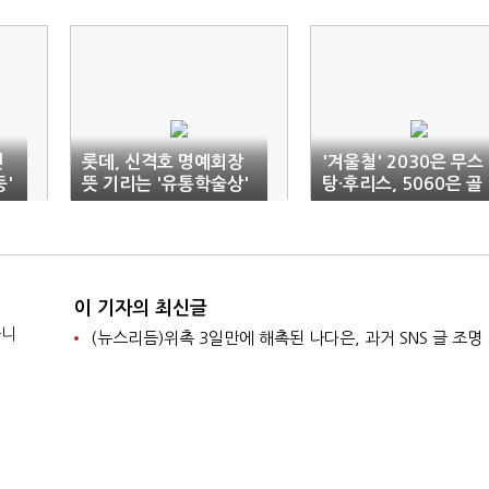
면
롯데, 신격호 명예회장
'겨울철' 2030은 무스
둥'
뜻 기리는 '유통학술상'
탕·후리스, 5060은 골
제정
프·모피
이 기자의 최신글
습니
(뉴스리듬)위촉 3일만에 해촉된 나다은, 과거 SNS 글 조명