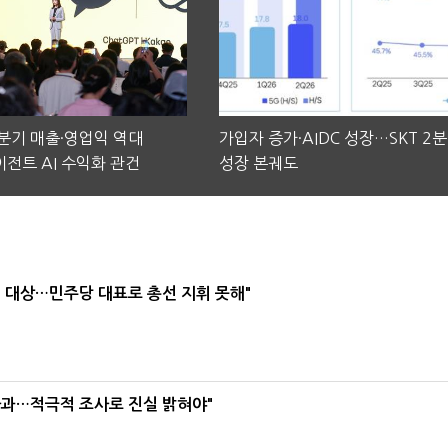
2분기 매출·영업익 역대
가입자 증가·AIDC 성장…SKT 2
전트 AI 수익화 관건
성장 본궤도
택' 대상…민주당 대표로 총선 지휘 못해"
사과…적극적 조사로 진실 밝혀야"