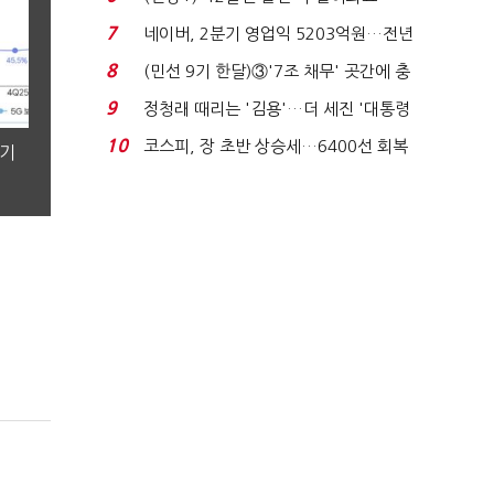
빈 매대 채우며 문 연 ...
7
네이버, 2분기 영업익 5203억원…전년
비 0.2% 감소...
8
(민선 9기 한달)③'7조 채무' 곳간에 충
격…추미애, 20년...
9
정청래 때리는 '김용'…더 세진 '대통령
최측근' 입...
10
코스피, 장 초반 상승세…6400선 회복
분기
시도