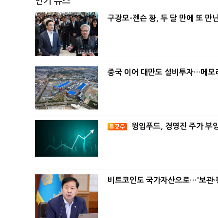
인기 뉴스
구광모-젠슨 황, 두 달 만에 또 만
중국 이어 대만도 설비투자…메모리
윙입푸드, 경영진 주가 부
비트코인도 국가자산으로…'보관·평