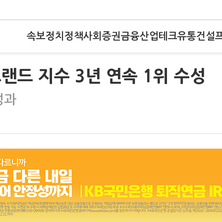
속보
정치
정책
사회
증권
금융
산업
테크
유통
건설
랜드 지수 3년 연속 1위 수성
성과