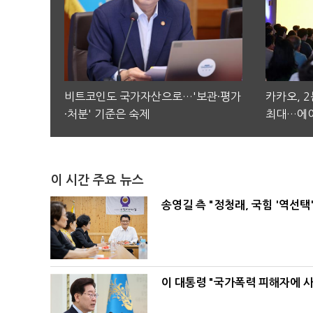
비트코인도 국가자산으로…'보관·평가
카카오, 
·처분' 기준은 숙제
최대…에이
이 시간 주요 뉴스
송영길 측 "정청래, 국힘 '역선
이 대통령 "국가폭력 피해자에 