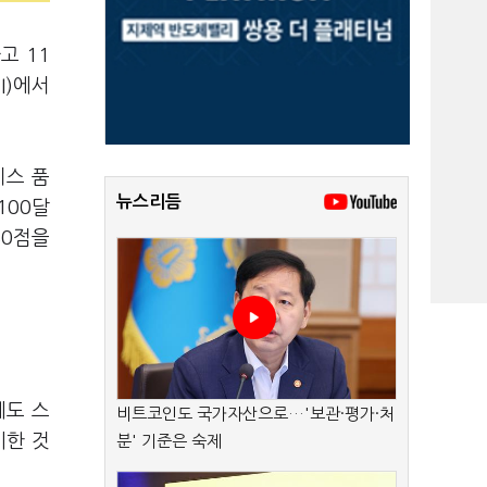
고 11
I)에서
비스 품
뉴스리듬
100달
80점을
에도 스
비트코인도 국가자산으로…'보관·평가·처
시한 것
분' 기준은 숙제