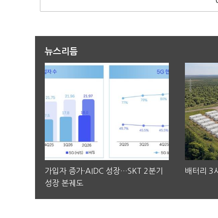
뉴스리듬
가입자 증가·AIDC 성장…SKT 2분기
배터리 3사
성장 본궤도