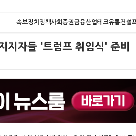
속보
정치
정책
사회
증권
금융
산업
테크
유통
건설
지지자들 '트럼프 취임식' 준비