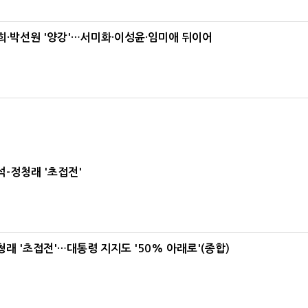
·박선원 '양강'…서미화·이성윤·임미애 뒤이어
-정청래 '초접전'
래 '초접전'…대통령 지지도 '50% 아래로'(종합)