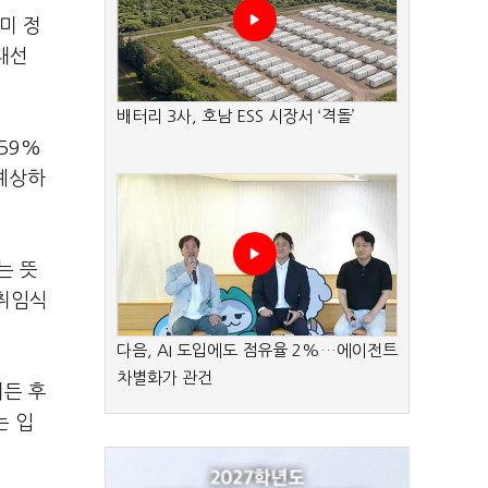
미 정
대선
배터리 3사, 호남 ESS 시장서 ‘격돌’
59%
 예상하
는 뜻
 취임식
다음, AI 도입에도 점유율 2%…에이전트
차별화가 관건
이든 후
는 입