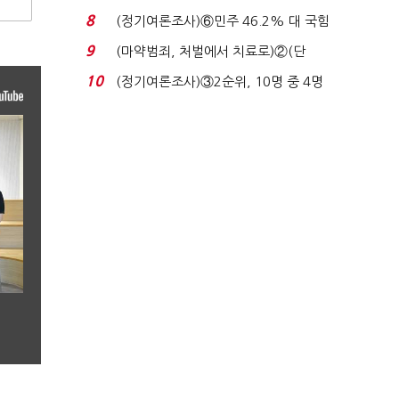
장 초반 상한가...
8
(정기여론조사)⑥민주 46.2% 대 국힘
31.0%…오차범위 밖 ...
9
(마약범죄, 처벌에서 치료로)②(단
독)"마약은 전염병…여성...
10
(정기여론조사)③2순위, 10명 중 4명
'송영길'…정청래 '한 ...