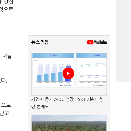
복 방침
 것으로
뉴스리듬
 내달
다.
가입자 증가·AIDC 성장…SKT 2분기 성
령으로
장 본궤도
 받고