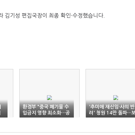
라 김기성 편집국장이 최종 확인·수정했습니다.
대
환경부 "중국 폐기물 수
'추미애 재신임·사의 반
지
입금지 영향 최소화…공
려' 청원 14만 돌파…
급과잉 대비"
선·대선 향후 행보는