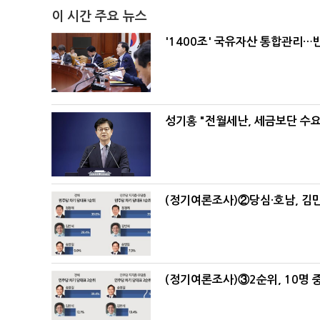
이 시간 주요 뉴스
'1400조' 국유자산 통합관리
성기홍 "전월세난, 세금보단 수요
(정기여론조사)②당심·호남, 김민
(정기여론조사)③2순위, 10명 중