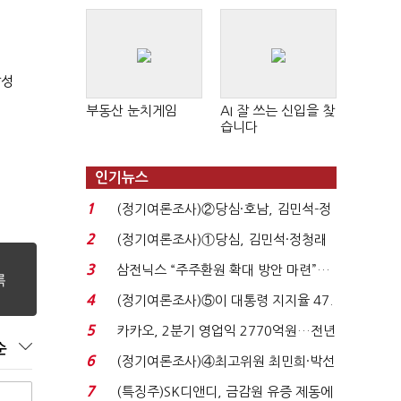
판 확산
달성
부동산 눈치게임
AI 잘 쓰는 신입을 찾
습니다
인기뉴스
1
(정기여론조사)②당심·호남, 김민석-정
청래 '초접전'...
2
(정기여론조사)①당심, 김민석·정청래
'초접전'…대통령 ...
3
삼전닉스 “주주환원 확대 방안 마련”…
로이터에 성명...
4
(정기여론조사)⑤이 대통령 지지율 47.
7%…일주일 만에 ...
5
카카오, 2분기 영업익 2770억원…전년
순
비 36% 증가...
6
(정기여론조사)④최고위원 최민희·박선
원 '양강'…서미...
7
(특징주)SK디앤디, 금감원 유증 제동에