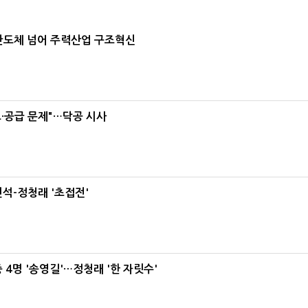
…반도체 넘어 주력산업 구조혁신
·공급 문제"…닥공 시사
석-정청래 '초접전'
 4명 '송영길'…정청래 '한 자릿수'