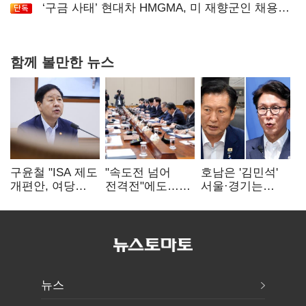
‘구금 사태’ 현대차 HMGMA, 미 재향군인 채용
확대로 분위기 반전
함께 볼만한 뉴스
구윤철 "ISA 제도
"속도전 넘어
호남은 '김민석'
개편안, 여당
전격전"에도…
서울·경기는
제안에 공감…
군공항 이전부터
'정청래'…최종
제도 보완 적극
주 52시간까지
승자는 '안갯속'
검토"
'뇌관'
뉴스