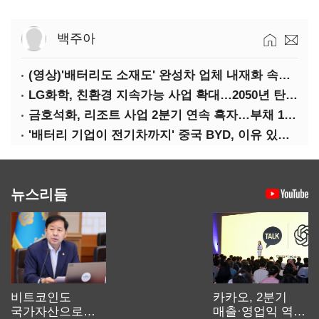
백주아
(영상)'배터리도 소재도' 완성차 업체 내재화 속도낸다
LG화학, 친환경 지속가능 사업 확대…2050년 탄소중립 달성
금호석화, 리조트 사업 2분기 연속 흑자…부채 170%↓
'배터리 기업이 전기차까지' 중국 BYD, 이유 있는 선전
뉴스리듬
비트코인도
카카오, 2분기
국가자산으로…'
매출·영업익 역대