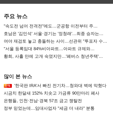
보관·평가·처분'
최대…에이전트
기준은 숙제
AI 수익화 관건
주요 뉴스
"속도전 넘어 전격전"에도…군공항 이전부터 주
52시간까지 '뇌관'
호남은 '김민석' 서울·경기는 '정청래'…최종 승자는
'안갯속'
여야 재검토 놓고 충돌하는 사이…선관위 "투표자 수
오차 당연"
"서울 등록임대 84%비아파트…아파트 규제와
달리해야"
황희, 사흘 만에 고개 숙였지만…'폐버스 청년주택'
후폭풍
많이 본 뉴스
'한국판 IRA'서 빠진 전기차…청와대 벽에 막혔다
시금치 한달새 152% 치솟고 가금류 90만마리 폐사
은행들, 인천·전남·경북 57조 금고 쟁탈전
정부 믿었는데…임대사업자 "세금 더 내라" 분통