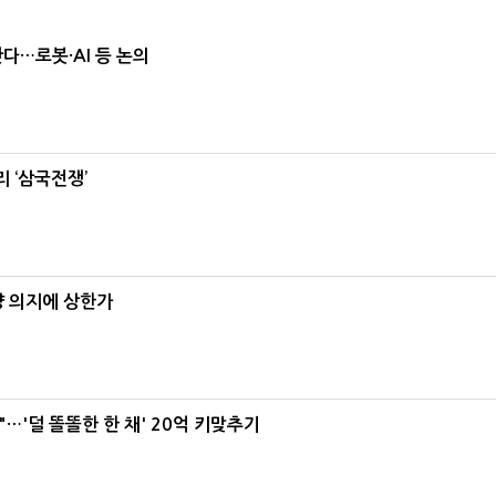
난다…로봇·AI 등 논의
 ‘삼국전쟁’
양 의지에 상한가
"…'덜 똘똘한 한 채' 20억 키맞추기