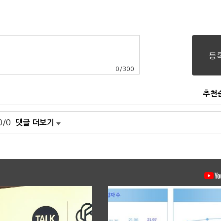
0
/
300
추천
0/0
댓글 더보기