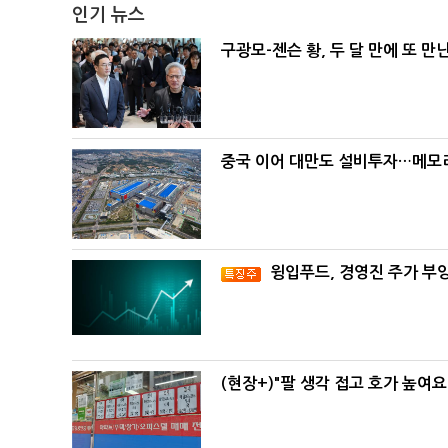
인기 뉴스
구광모-젠슨 황, 두 달 만에 또 만
중국 이어 대만도 설비투자…메모리
윙입푸드, 경영진 주가 부
(현장+)"팔 생각 접고 호가 높여요