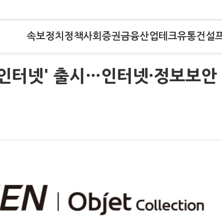
속보
정치
정책
사회
증권
금융
산업
테크
유통
건설
iz인터넷' 출시…인터넷·정보보안