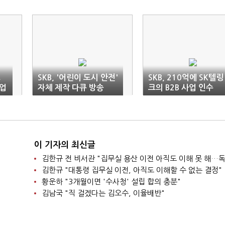
크
SKB, '어린이 도시 안전'
SKB, 210억에 SK텔링
사업
자체 제작 다큐 방송
크의 B2B 사업 인수
이 기자의 최신글
김한규 "대통령 집무실 이전, 아직도 이해할 수 없는 결정"
황운하 "3개월이면 '수사청' 설립 합의 충분"
김남국 "직 걸겠다는 김오수, 이율배반"