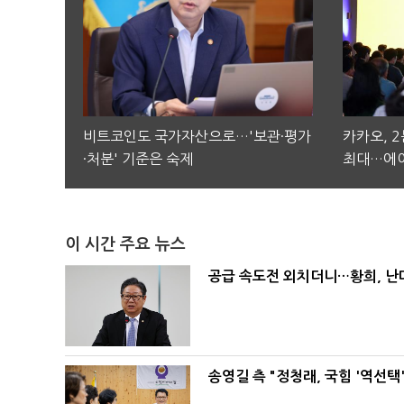
비트코인도 국가자산으로…'보관·평가
카카오, 
·처분' 기준은 숙제
최대…에이
이 시간 주요 뉴스
공급 속도전 외치더니…황희, 난
송영길 측 "정청래, 국힘 '역선