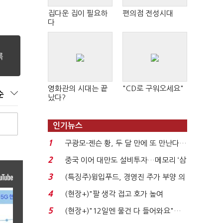
집다운 집이 필요하
편의점 전성시대
다
영화관의 시대는 끝
"CD로 구워오세요"
순
났다?
인기뉴스
1
구광모-젠슨 황, 두 달 만에 또 만난다…
로봇·AI 등 논...
2
중국 이어 대만도 설비투자…메모리 ‘삼
국전쟁’
3
(특징주)윙입푸드, 경영진 주가 부양 의
지에 상한가...
4
(현장+)"팔 생각 접고 호가 높여
요"…'덜 똘똘한 한 채' 20...
5
(현장+)"12일엔 물건 다 들어와요"…