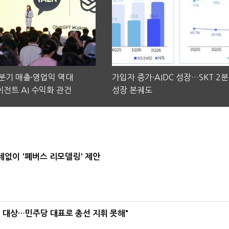
2분기 매출·영업익 역대
가입자 증가·AIDC 성장…SKT 2
전트 AI 수익화 관건
성장 본궤도
데없이 '폐버스 리모델링' 제안
택' 대상…민주당 대표로 총선 지휘 못해"