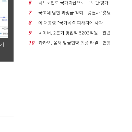
빈 매대 채우며 문 연 ...
6
비트코인도 국가자산으로…'보관·평가·
처분' 기준은 ...
7
국고채 담합 과징금 철퇴…증권사 '충당
금 폭탄' 우려...
8
이 대통령 "국가폭력 피해자에 사과…
적극적 조사로 진...
9
네이버, 2분기 영업익 5203억원…전년
비 0.2% 감소...
10
카카오, 올해 임금협약 최종 타결…연봉
분기
6.3% 인상·격려...