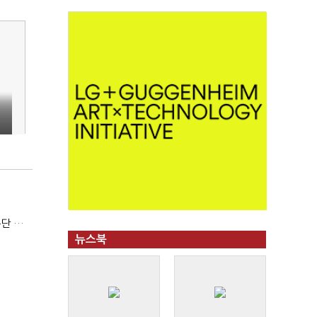
김한규 전 비서관 "집무실 용산 이전 아직도 이해 못 해…독단 우려"
뉴스북