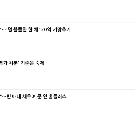
"…'덜 똘똘한 한 채' 20억 키맞추기
가·처분' 기준은 숙제
요"…빈 매대 채우며 문 연 홈플러스