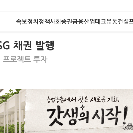
속보
정치
정책
사회
증권
금융
산업
테크
유통
건설
SG 채권 발행
경 프로젝트 투자