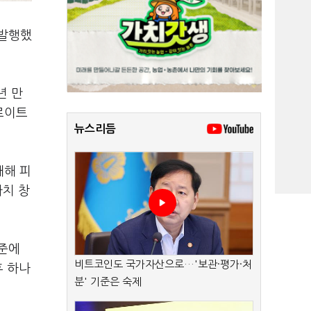
 발행했
년 만
딜로이트
뉴스리듬
재해 피
가치 창
수준에
비트코인도 국가자산으로…'보관·평가·처
후 하나
분' 기준은 숙제