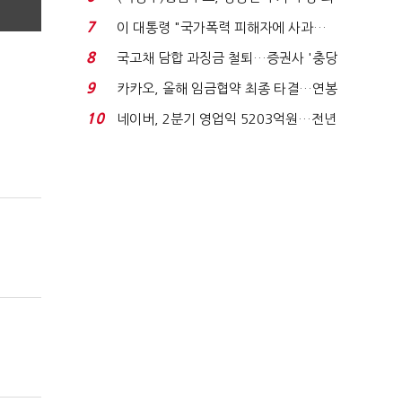
지에 상한가...
7
이 대통령 "국가폭력 피해자에 사과…
적극적 조사로 진...
8
국고채 담합 과징금 철퇴…증권사 '충당
금 폭탄' 우려...
9
카카오, 올해 임금협약 최종 타결…연봉
6.3% 인상·격려...
10
네이버, 2분기 영업익 5203억원…전년
비 0.2% 감소...