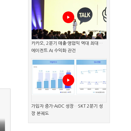
카카오, 2분기 매출·영업익 역대 최대…
에이전트 AI 수익화 관건
가입자 증가·AIDC 성장…SKT 2분기 성
장 본궤도