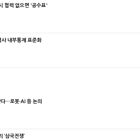
 협력 없으면 '공수표'
계열사 내부통제 표준화
난다…로봇·AI 등 논의
 ‘삼국전쟁’