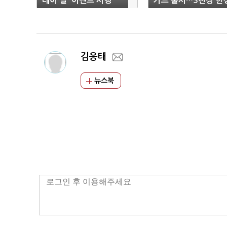
데이 딜' 이벤트 시행
카드 출시…3천장 한
김응태
뉴스북