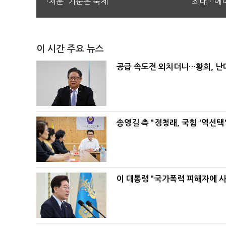
·처분' 기준은 숙제
최대…에이
이 시간 주요 뉴스
공급 속도전 외치더니…황희, 난
송영길 측 "정청래, 국힘 '역선
이 대통령 "국가폭력 피해자에 