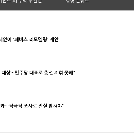
전트 AI 수익화 관건
성장 본궤도
데없이 '폐버스 리모델링' 제안
택' 대상…민주당 대표로 총선 지휘 못해"
사과…적극적 조사로 진실 밝혀야"