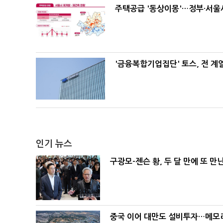
주택공급 '동상이몽'…정부·서울시
'금융복합기업집단' 토스, 전 
인기 뉴스
구광모-젠슨 황, 두 달 만에 또 만
중국 이어 대만도 설비투자…메모리