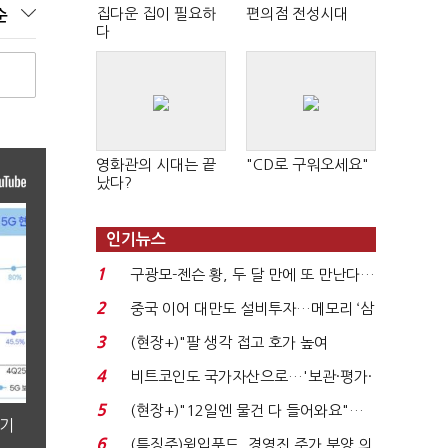
집다운 집이 필요하
편의점 전성시대
순
다
영화관의 시대는 끝
"CD로 구워오세요"
났다?
인기뉴스
1
구광모-젠슨 황, 두 달 만에 또 만난다…
로봇·AI 등 논...
2
중국 이어 대만도 설비투자…메모리 ‘삼
국전쟁’
3
(현장+)"팔 생각 접고 호가 높여
요"…'덜 똘똘한 한 채' 20...
4
비트코인도 국가자산으로…'보관·평가·
처분' 기준은 ...
5
(현장+)"12일엔 물건 다 들어와요"…
분기
빈 매대 채우며 문 연 ...
6
(특징주)윙입푸드, 경영진 주가 부양 의