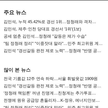
기준은 숙제
AI 수익화 관건
본궤도
주요 뉴스
김민석, 누적 45.42%로 경선 1위…정청래와 격차
0.86%p(2보)
김민석, 제주·인천 당대표 경선서 '1위'(1보)
공세 멈춘 김민석…정청래 "갈등은 제가 수습"
"팀 정청래 정리" "이중잣대 말라"…민주 최고위원 계파
다툼 격화
김민석 "경선갈등 완전 제로 노력"…정청래 "반명 공세
사과부터"
많이 본 뉴스
전국 기름값 12주 연속 하락…서울 휘발윳값 1909원
김민석 "경선갈등 완전 제로 노력"…정청래 "반명 공세
사과부터"
'정청래 책임론' 꺼낸 친명계…친청계는 추가투표
때리기
전쟁에 원유 공급망 흔들리자…K-정유, 에너지안보
핵심으로 재부상
"팀 정청래 정리" "이중잣대 말라"…민주 최고위원 계파