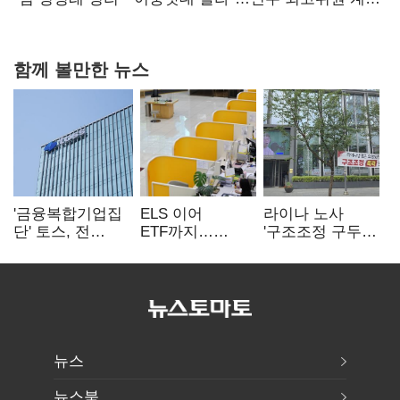
다툼 격화
함께 볼만한 뉴스
'금융복합기업집
ELS 이어
라이나 노사
단' 토스, 전
ETF까지…
'구조조정 구두
계열사 내부통제
고위험상품 판매
합의안' 도출
표준화
제동 걸린 은행
뉴스
뉴스북