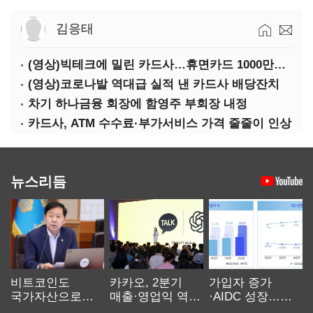
김응태
(영상)빅테크에 밀린 카드사…휴면카드 1000만장 육박
(영상)코로나발 역대급 실적 낸 카드사 배당잔치
차기 하나금융 회장에 함영주 부회장 내정
카드사, ATM 수수료·부가서비스 가격 줄줄이 인상
뉴스리듬
비트코인도
카카오, 2분기
가입자 증가
국가자산으로…'
매출·영업익 역대
·AIDC 성장…
보관·평가·처분'
최대…에이전트
SKT 2분기 성장