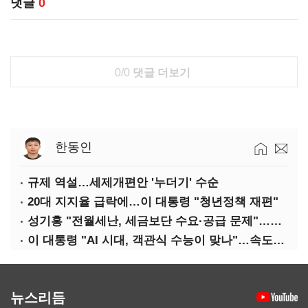
댓글
0
0/0
댓글 더보기
한동인
규제 역설…세제개편안 '누더기' 수순
20대 지지율 급락에…이 대통령 "청년정책 재편"
성기홍 "전월세난, 세금보단 수요·공급 문제"…닥공 시사
이 대통령 "AI 시대, 객관식 수능이 맞나"…속도전 '경계'
뉴스리듬