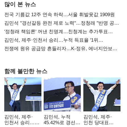
많이 본 뉴스
전국 기름값 12주 연속 하락…서울 휘발윳값 1909원
김민석 "경선갈등 완전 제로 노력"…정청래 "반명 공세
사과부터"
'정청래 책임론' 꺼낸 친명계…친청계는 추가투표
때리기
김민석, 제주·인천서 승리…누적 득표율 '1위
탈환'(종합)
전쟁에 원유 공급망 흔들리자…K-정유, 에너지안보
핵심으로 재부상
함께 볼만한 뉴스
김민석, 제주·
김민석, 누적
김민석, 제주·
인천서 승리…
45.42%로 경선
인천 당대표