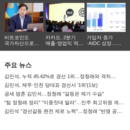
비트코인도
카카오, 2분기
가입자 증가
국가자산으로…'
매출·영업익 역대
·AIDC 성장…
보관·평가·처분'
최대…에이전트
SKT 2분기 성장
기준은 숙제
AI 수익화 관건
본궤도
주요 뉴스
김민석, 누적 45.42%로 경선 1위…정청래와 격차
0.86%p(2보)
김민석, 제주·인천 당대표 경선서 '1위'(1보)
공세 멈춘 김민석…정청래 "갈등은 제가 수습"
"팀 정청래 정리" "이중잣대 말라"…민주 최고위원 계파
다툼 격화
김민석 "경선갈등 완전 제로 노력"…정청래 "반명 공세
사과부터"