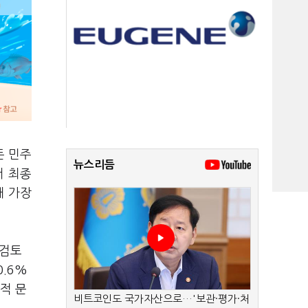
든 민주
뉴스리듬
서 최종
대 가장
 검토
.6%
적 문
비트코인도 국가자산으로…'보관·평가·처