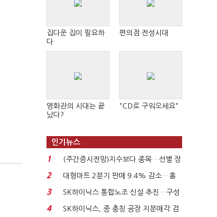
집다운 집이 필요하
편의점 전성시대
다
영화관의 시대는 끝
"CD로 구워오세요"
났다?
인기뉴스
1
(주간증시전망)지수보다 종목…선별 장
세 이어진다...
2
대형마트 2분기 판매 9.4% 감소…홈
플러스 사태 여파...
3
SK하이닉스 통합노조 신설 추진…구성
원간 성과급 불...
4
SK하이닉스, 중 충칭 공장 지분매각 검