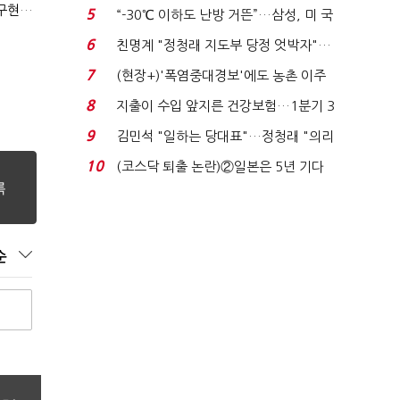
토?…“확정된 바...
(신년사)이낙연 "'회복'과 '출발'의 새해…'전진'과 '통합' 구현할 것"
5
“-30℃ 이하도 난방 거뜬”…삼성, 미 국
립연구소와 개...
6
친명계 "정청래 지도부 당정 엇박자"…
친청계 "신천지 오...
7
(현장+)'폭염중대경보'에도 농촌 이주
노동자는 강행군…'야...
8
지출이 수입 앞지른 건강보험…1분기 3
조8989억 적자...
9
김민석 "일하는 당대표"…정청래 "의리
가 제일 중요"...
10
(코스닥 퇴출 논란)②일본은 5년 기다
려주는데 우리는 ...
순