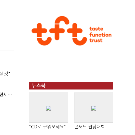
질 것"
뉴스북
(부동산 세제 개편)"절세 매물 늘어도 집값 하락 제한적"…전세난·양극화 심화 우려
"CD로 구워오세요"
콘서트 전당대회