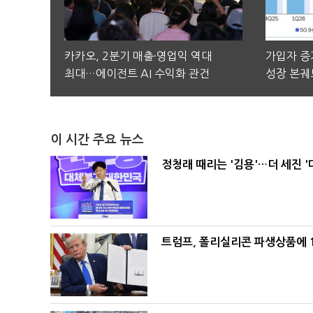
카카오, 2분기 매출·영업익 역대
가입자 증가
최대…에이전트 AI 수익화 관건
성장 본궤
이 시간 주요 뉴스
정청래 때리는 '김용'…더 세진 '
트럼프, 폴리실리콘 파생상품에 1