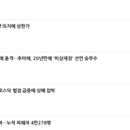
양 의지에 상한가
간에 충격…추미애, 20년만에 '비상재정' 선언 승부수
…코스닥 벌점 급증에 상폐 압박
파…누적 피해자 4만278명