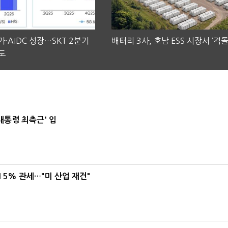
·AIDC 성장…SKT 2분기
배터리 3사, 호남 ESS 시장서 ‘격돌
도
대통령 최측근' 입
5% 관세…"미 산업 재건"