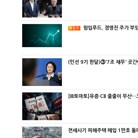
윙입푸드, 경영진 주가 부
(민선 9기 한달)③'7조 채무' 곳
[IB토마토]유증·CB 줄줄이 무산
전세사기 피해주택 매입 1만호 돌