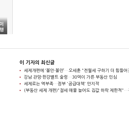
이
인행
이 기자의 최신글
세제개편에 ‘불안·불만’…오세훈 "전월세 구하기 더 힘들어
강남 관망·한강벨트 술렁…30억이 가른 부동산 민심
세제로는 역부족…정부 '공급대책' 만지작