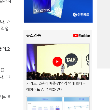
1일까지
다. △
 직업
뉴스리듬
라폴리오
(2
. ‘그
카카오, 2분기 매출·영업익 역대 최대…
에이전트 AI 수익화 관건
부는 후