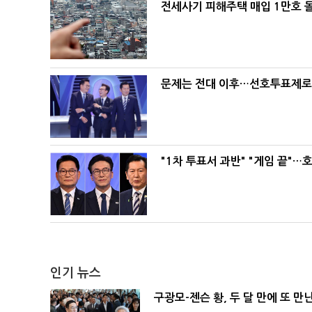
전세사기 피해주택 매입 1만호 
문제는 전대 이후…선호투표제로 
"1차 투표서 과반" "게임 끝"…
인기 뉴스
구광모-젠슨 황, 두 달 만에 또 만