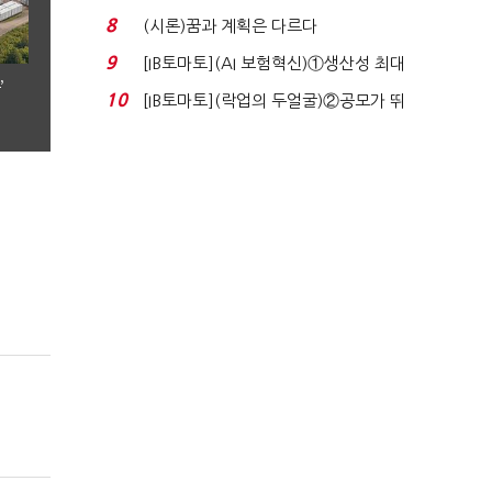
실적 견인은 은행 ...
8
(시론)꿈과 계획은 다르다
9
[IB토마토](AI 보험혁신)①생산성 최대
’
80% 개선…현실...
10
[IB토마토](락업의 두얼굴)②공모가 뛰
자 첫날 매도…FI ...