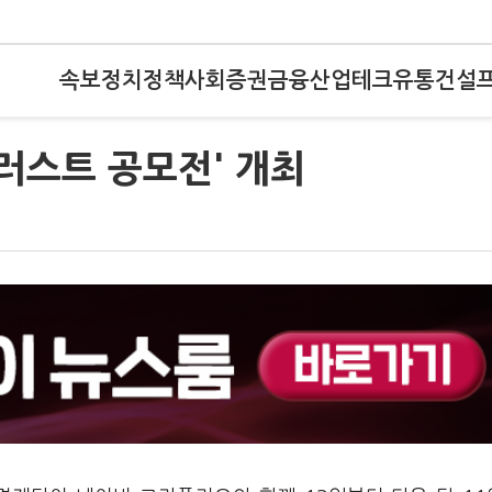
속보
정치
정책
사회
증권
금융
산업
테크
유통
건설
일러스트 공모전' 개최