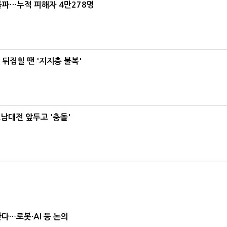
돌파…누적 피해자 4만278명
뒤집힐 땐 '지지층 불복'
호남대전 앞두고 '충돌'
난다…로봇·AI 등 논의