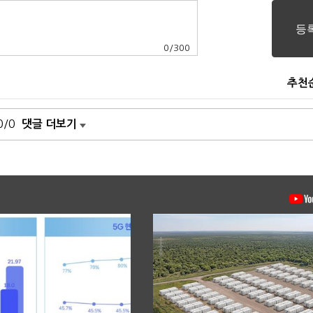
0
/
300
추천
0/0
댓글 더보기