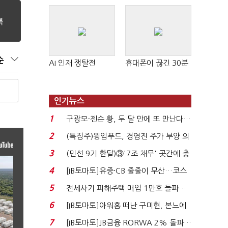
순
AI 인재 쟁탈전
휴대폰이 끊긴 30분
인기뉴스
1
구광모-젠슨 황, 두 달 만에 또 만난다…
로봇·AI 등 논...
2
(특징주)윙입푸드, 경영진 주가 부양 의
지에 상한가...
3
(민선 9기 한달)③'7조 채무' 곳간에 충
격…추미애, 20년...
4
[IB토마토]유증·CB 줄줄이 무산…코스
닥 벌점 급증에 ...
5
전세사기 피해주택 매입 1만호 돌파…
누적 피해자 4만2...
6
[IB토마토]아워홈 떠난 구미현, 본느에
340억 베팅…가...
7
[IB토마토]JB금융 RORWA 2% 돌파…