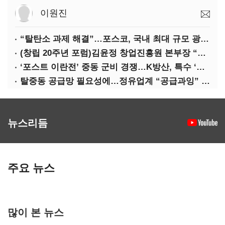
이원진
“탈탄소 과제 해결”…포스코, 국내 최대 규모 광양 전기로 준공
(창립 20주년 포럼)김윤정 창업진흥원 본부장 “유니콘 넘어 데카콘으로”
‘포스트 이란전’ 중동 군비 경쟁…K방산, 특수 ‘기대’
탈중동 공급망 필요성에…정유업계 “공급과잉” 난색
뉴스리듬
주요 뉴스
많이 본 뉴스