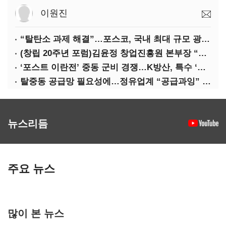
이원진
“탈탄소 과제 해결”…포스코, 국내 최대 규모 광양 전기로 준공
(창립 20주년 포럼)김윤정 창업진흥원 본부장 “유니콘 넘어 데카콘으로”
‘포스트 이란전’ 중동 군비 경쟁…K방산, 특수 ‘기대’
탈중동 공급망 필요성에…정유업계 “공급과잉” 난색
뉴스리듬
주요 뉴스
많이 본 뉴스