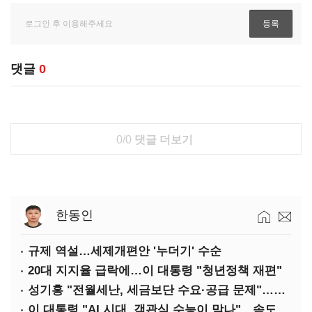
댓글
0
0/0
댓글 더보기
한동인
규제 역설…세제개편안 '누더기' 수순
20대 지지율 급락에…이 대통령 "청년정책 재편"
성기홍 "전월세난, 세금보단 수요·공급 문제"…닥공 시사
이 대통령 "AI 시대, 객관식 수능이 맞나"…속도전 '경계'