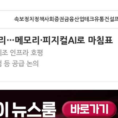
속보
정치
정책
사회
증권
금융
산업
테크
유통
건설
무리…메모리·피지컬AI로 마침표
제조 인프라 호평
 등 공급 논의