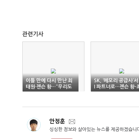
관련기사
이틀 만에 다시 만난 최
SK, ‘메모리 공급사’서
태원·젠슨 황…“우리도
I 파트너로…젠슨 황-
이제 깐부”
태원 밀월 강화
안정훈
싱싱한 정보와 살아있는 뉴스를 제공하겠습니