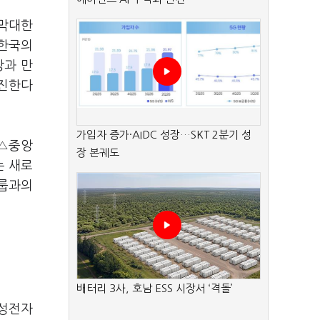
 막대한
 한국의
장과 만
추진한다
가입자 증가·AIDC 성장…SKT 2분기 성
 △중앙
장 본궤도
는 새로
그룹과의
배터리 3사, 호남 ESS 시장서 ‘격돌’
삼성전자