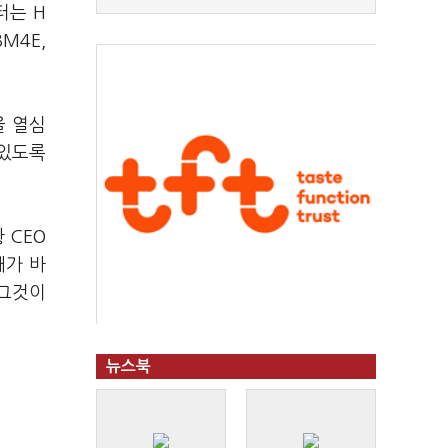
터는 H
M4E,
을 열심
 있도록
 CEO
때가 바
 그것이
뉴스북