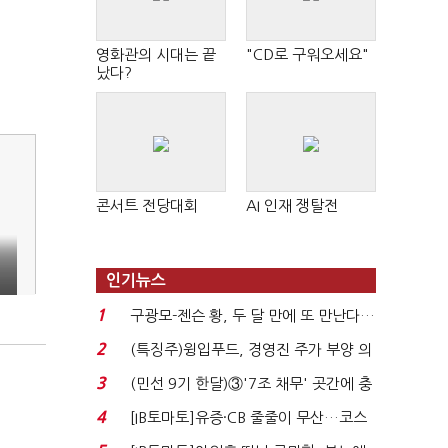
영화관의 시대는 끝
"CD로 구워오세요"
났다?
콘서트 전당대회
AI 인재 쟁탈전
인기뉴스
1
구광모-젠슨 황, 두 달 만에 또 만난다…
로봇·AI 등 논...
2
(특징주)윙입푸드, 경영진 주가 부양 의
지에 상한가...
3
(민선 9기 한달)③'7조 채무' 곳간에 충
격…추미애, 20년...
4
[IB토마토]유증·CB 줄줄이 무산…코스
닥 벌점 급증에 ...
개