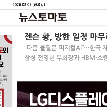
2026.08.07 (금요일)
젠슨 황, 방한 일정 마
“다음 물결은 피지컬AI”…한국 
삼성 전영현 부회장과 HBM·소캠