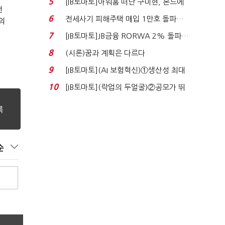
5
[IB토마토]아워홈 떠난 구미현, 본느에
전
340억 베팅…가...
6
전세사기 피해주택 매입 1만호 돌파…
의
누적 피해자 4만2...
7
[IB토마토]JB금융 RORWA 2% 돌파…
실적 견인은 은행 ...
8
(시론)꿈과 계획은 다르다
9
[IB토마토](AI 보험혁신)①생산성 최대
80% 개선…현실...
10
[IB토마토](락업의 두얼굴)②공모가 뛰
자 첫날 매도…FI ...
순