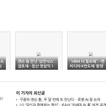
 A
젠슨 황 만난 ‘삼전닉스’
“HBM 더 필요해”…엔
최
겹호재…합산 영업익 1
비디아·K반도체 ‘동맹’
50조 기대감
강화
이 기자의 최신글
다!
구광모-젠슨 황, 두 달 만에 또 만난다…로봇·AI 등 논의
LG ‘당신과 함께하는 혁신’…IFA서 ‘차세대 AI 홈’ 비전 공