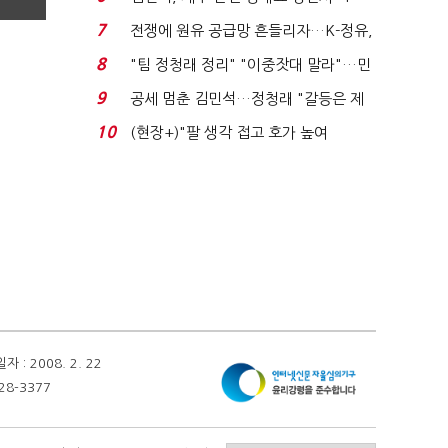
위'(1보)...
7
전쟁에 원유 공급망 흔들리자…K-정유,
에너지안보 핵심...
8
"팀 정청래 정리" "이중잣대 말라"…민
주 최고위원 계파 다...
9
공세 멈춘 김민석…정청래 "갈등은 제
가 수습"
10
(현장+)"팔 생각 접고 호가 높여
요"…'덜 똘똘한 한 채' 20...
 2008. 2. 22
28-3377