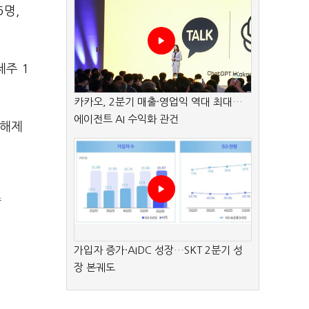
6명,
제주 1
카카오, 2분기 매출·영업익 역대 최대…
에이전트 AI 수익화 관건
 해제
스
가입자 증가·AIDC 성장…SKT 2분기 성
장 본궤도