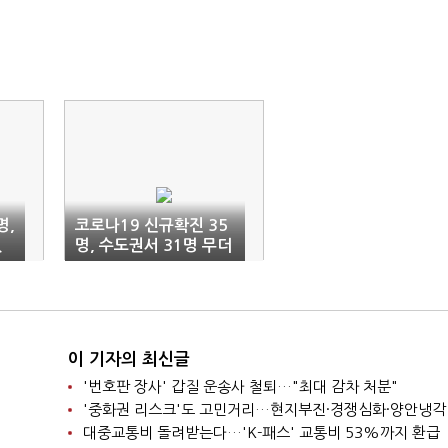
명,
코로나19 신규확진 35
있
명, 수도권서 31명 무더
기 확진(1보)
이 기자의 최신글
'번호판 장사' 갑질 운송사 철퇴…"최대 감차 처분"
'중화권 리스크'도 고민거리…현지부진·경쟁심화·양안냉각
대중교통비 돌려받는다…'K-패스' 교통비 53%까지 환급