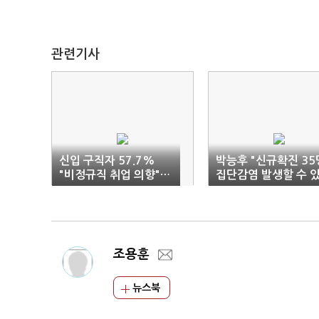
관련기사
신입 구직자 57.7%
박능후 "신규확진 35
"비정규직 취업 의향"…
집단감염 발생할 수 
5.9%P↑
는 긴장 국면"
조용훈
뉴스북