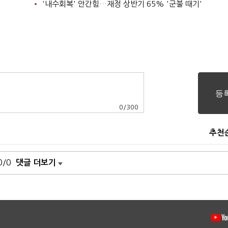
'내수회복' 안간힘…재정 상반기 65% '군불 때기'
0
/
300
추천
0/0
댓글 더보기