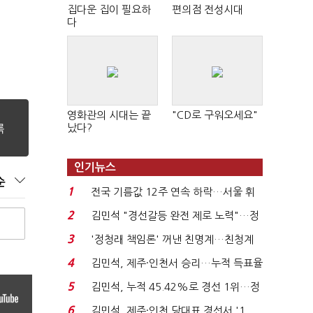
집다운 집이 필요하
편의점 전성시대
다
영화관의 시대는 끝
"CD로 구워오세요"
났다?
인기뉴스
순
1
전국 기름값 12주 연속 하락…서울 휘
발윳값 1909원...
2
김민석 "경선갈등 완전 제로 노력"…정
청래 "반명 공세 사...
3
'정청래 책임론' 꺼낸 친명계…친청계
는 추가투표 때리기...
4
김민석, 제주·인천서 승리…누적 득표율
'1위 탈환'(종합)...
5
김민석, 누적 45.42%로 경선 1위…정
청래와 격차 0.86%p(...
6
김민석, 제주·인천 당대표 경선서 '1