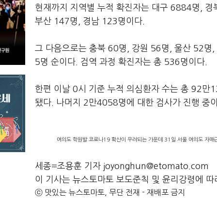
현재까지 지역별 누적 확진자는 대구 6884명, 경북 1
부산 147명, 경남 123명이다.
그 다음으로는 충북 60명, 강원 56명, 울산 52명, 
5명 순이다. 검역 과정 확진자는 총 536명이다.
한편 이날 0시 기준 누적 의심환자 수는 총 92만1
됐다. 나머지 2만4058명에 대한 검사가 진행 중이
여의도 학원발 코로나19 확산이 우려되는 가운데 31일 서울 여의도 자매
세종=조용훈 기자 joyonghun@etomato.com
이 기사는 뉴스토마토 보도준칙 및 윤리강령에 따
ⓒ 맛있는 뉴스토마토, 무단 전재 - 재배포 금지