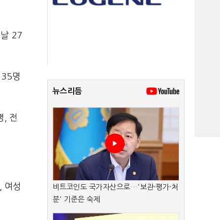
날 27
 35명
뉴스리듬
, 전
, 여성
비트코인도 국가자산으로…'보관·평가·처
분' 기준은 숙제