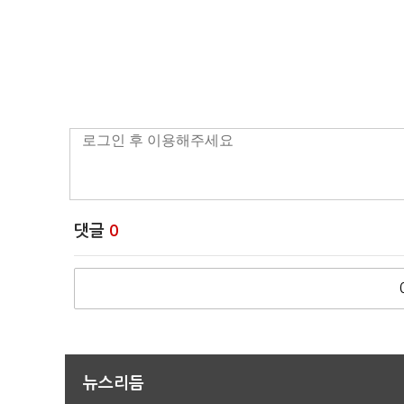
댓글
0
뉴스리듬