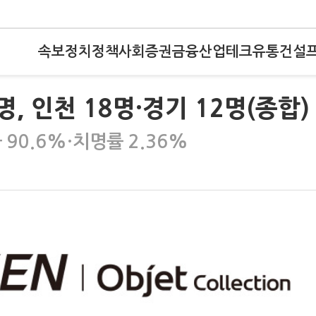
속보
정치
정책
사회
증권
금융
산업
테크
유통
건설
, 인천 18명·경기 12명(종합)
 90.6%·치명률 2.36%