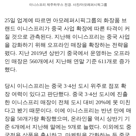
이니스프리 제주하우스 전경. 사진/아모레퍼시픽그룹
25
일 업계에 따르면 아모레퍼시픽그룹의 화장품 브
랜드 이니스프리가 중국 사업 확장에 따른 타격이 커
질 것으로 관측된다. 지난해 이니스프리는 중국 사업
을 강화하기 위해 오프라인 매장을 확장하는 전략을
폈다
.
지난
2019
년 상반기 중국에서 운영하는 오프라
인 매장은
560
개에서 지난해 연말 기준
611
개로 증가
했다
.
당시 이니스프리는 중국
3·4
선 도시 위주로 점포 확
장 여력이 있다고 판단했다
.
중국
3·4
선 도시에 진출
한 이니스프리 매장이 전체 도시 대비
20%
에 못 미친
다고 봤기 때문이다
.
이에 이니스프리는 반년 만에 매
장을
50
개가량 확장했으며
,
온라인몰 역시 상반기 기
준
6
개에서 지난해 말에는
9
개로 늘렸다
.
이외에도 중
국전용 상품을 출시하고, 마케팅을 강화하는 등 중국