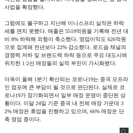
사업을 확장했다
.
그럼에도 불구하고 지난해 이니스프리 실적은 하락
세를 면치 못했다
.
매출은
5519
억원을 기록해 전년 대
비
8%
하락해 외형이 축소했다
.
영업이익도
626
억원
으로 집계돼 전년보다
22%
감소했다
.
로드숍 채널의
경쟁력 저하 및 브랜드력 하락 등으로 주요 대도시에
위치한
1·2
선 매장들의 실적 부진이 가시화됐다
.
더욱이 올해
1
분기 확산되는 코로나
19
는 중국 오프라
인 점포에 큰 부담이 될 것으로 판단된다
. 실제로
코
로나
19
가 장기화되면서 일부 매장 운영이 중단된 상
황이다
.
이달
24
일 기준 중국 내 전체 매장 가운데
3
2%
매장은 휴업을 진행하고 있으며
, 66%
매장은 단
축 영업 중이다
.