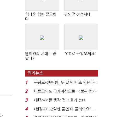
집다운 집이 필요하
편의점 전성시대
다
영화관의 시대는 끝
"CD로 구워오세요"
났다?
인기뉴스
1
구광모-젠슨 황, 두 달 만에 또 만난다…
로봇·AI 등 논...
2
비트코인도 국가자산으로…'보관·평가·
처분' 기준은 ...
3
(현장+)"팔 생각 접고 호가 높여
요"…'덜 똘똘한 한 채' 20...
4
(현장+)"12일엔 물건 다 들어와요"…
다
빈 매대 채우며 문 연 ...