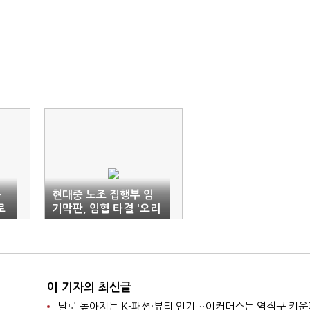
동
현대중 노조 집행부 임
로
기막판, 임협 타결 '오리
무중'
이 기자의 최신글
날로 높아지는 K-패션·뷰티 인기…이커머스는 역직구 키운