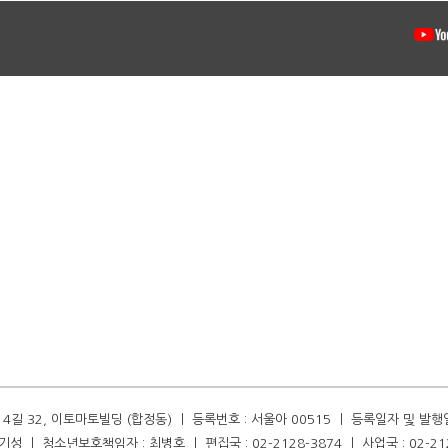
길 32, 이토마토빌딩 (합정동) ㅣ 등록번호 : 서울아 00515 ㅣ 등록일자 및 발행일자 :
성 ㅣ 청소년보호책임자 : 최병호 ㅣ 편집국 : 02-2128-3874 ㅣ 사업국 : 02-21