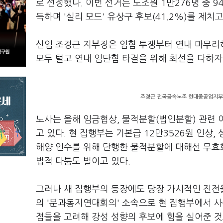
로 선정했다. 이번 선거는 노조원 1만276명 중 94
득하며 '실리 모드' 유상구 후보(41.2%)를 제치
신임 조경근 지부장은 임협 투쟁부터 연내 마무리
모두 털고 연내 임단협 타결을 위해 최선을 다하자
조경근 전국금속노조 현대중공업지부 
노사는 올해 임금협상, 물적분할(법인분할) 관련 
고 있다. 현 집행부는 기본급 12만3526원 인상,
해양 인수를 위해 단행한 물적분할에 대해선 무효화
법적 다툼도 벌이고 있다.
그러나 새 집행부의 등장에도 당장 가시적인 진전을
의 '분과동지연대회의' 소속으로 현 집행부에서 
점들을 고려해 강성 성향의 후보에 힘을 실어준 것