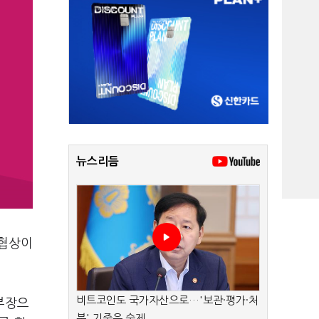
뉴스리듬
금협상이
비트코인도 국가자산으로…'보관·평가·처
지부장으
분' 기준은 숙제