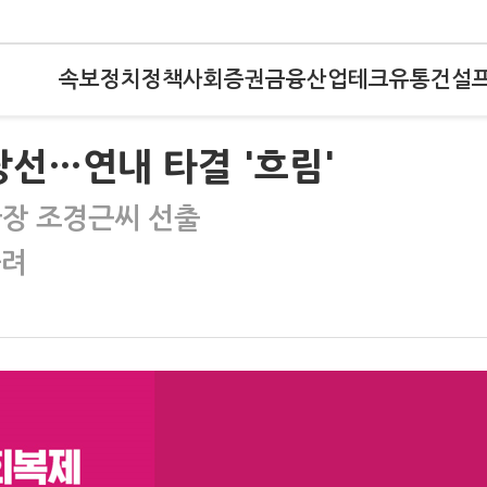
속보
정치
정책
사회
증권
금융
산업
테크
유통
건설
 당선…연내 타결 '흐림'
국장 조경근씨 선출
몰려