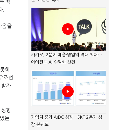
를 획
다.
마음을
카카오, 2분기 매출·영업익 역대 최대…
에이전트 AI 수익화 관건
 못하
대우조선
 받자
 성향
가입자 증가·AIDC 성장…SKT 2분기 성
 있는
장 본궤도