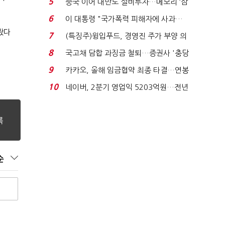
5
중국 이어 대만도 설비투자…메모리 ‘삼
국전쟁’
6
이 대통령 "국가폭력 피해자에 사과…
적극적 조사로 진...
봤다
7
(특징주)윙입푸드, 경영진 주가 부양 의
지에 상한가...
8
국고채 담합 과징금 철퇴…증권사 '충당
금 폭탄' 우려...
9
카카오, 올해 임금협약 최종 타결…연봉
6.3% 인상·격려...
10
네이버, 2분기 영업익 5203억원…전년
비 0.2% 감소...
순