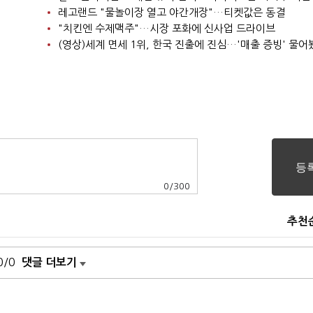
레고랜드 "물놀이장 열고 야간개장"…티켓값은 동결
"치킨엔 수제맥주"…시장 포화에 신사업 드라이브
(영상)세계 면세 1위, 한국 진출에 진심…'매출 증빙' 물어
0
/
300
추천
0/0
댓글 더보기