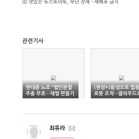
ⓒ 맛있는 뉴스토마토, 무단 전재 - 재배포 금지
관련기사
현대중 노조 "법인분할
(현장+)음성으로 협
주총 무효…재벌 편들기
로봇 조작…클라우드
그만하라"
모니터링
최유라