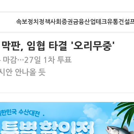
속보
정치
정책
사회
증권
금융
산업
테크
유통
건설
막판, 임협 타결 '오리무중'
 마감…27일 1차 투표
시안 안나올 듯