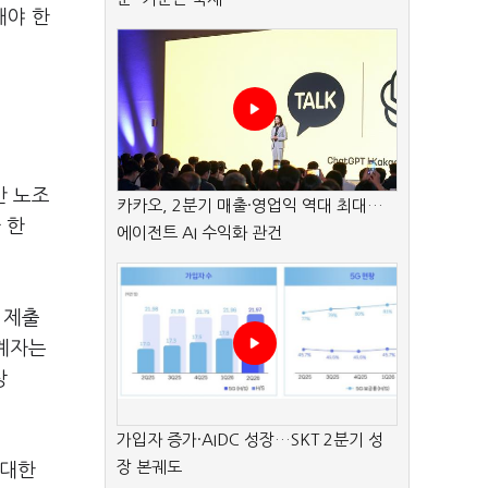
해야 한
만 노조
카카오, 2분기 매출·영업익 역대 최대…
 한
에이전트 AI 수익화 관건
 제출
관계자는
상
가입자 증가·AIDC 성장…SKT 2분기 성
장 본궤도
 대한