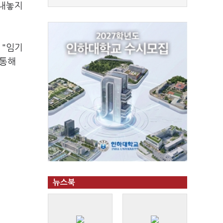
 내놓지
 "임기
 통해
뉴스북