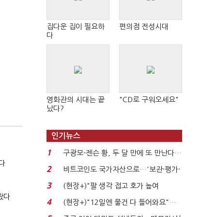
집다운 집이 필요하
편의점 전성시대
다
영화관의 시대는 끝
"CD로 구워오세요"
났다?
인기뉴스
1
구광모-젠슨 황, 두 달 만에 또 만난다…
다
로봇·AI 등 논...
2
비트코인도 국가자산으로…'보관·평가·
처분' 기준은 ...
3
(현장+)"팔 생각 접고 호가 높여
봤다
요"…'덜 똘똘한 한 채' 20...
4
(현장+)"12일엔 물건 다 들어와요"…
빈 매대 채우며 문 연 ...