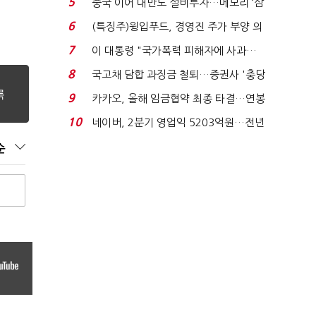
5
중국 이어 대만도 설비투자…메모리 ‘삼
국전쟁’
6
(특징주)윙입푸드, 경영진 주가 부양 의
지에 상한가...
7
이 대통령 "국가폭력 피해자에 사과…
적극적 조사로 진...
8
국고채 담합 과징금 철퇴…증권사 '충당
금 폭탄' 우려...
9
카카오, 올해 임금협약 최종 타결…연봉
6.3% 인상·격려...
10
네이버, 2분기 영업익 5203억원…전년
비 0.2% 감소...
순