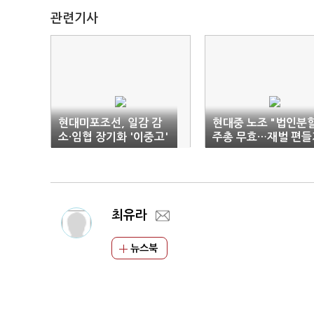
관련기사
현대미포조선, 일감 감
현대중 노조 "법인분
소·임협 장기화 '이중고'
주총 무효…재벌 편들
그만하라"
최유라
뉴스북