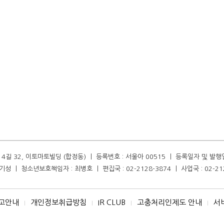
길 32, 이토마토빌딩 (합정동) ㅣ 등록번호 : 서울아 00515 ㅣ 등록일자 및 발행일자 :
성 ㅣ 청소년보호책임자 : 최병호 ㅣ 편집국 : 02-2128-3874 ㅣ 사업국 : 02-21
고안내
개인정보취급방침
IR CLUB
고충처리인제도 안내
서
I
I
I
I