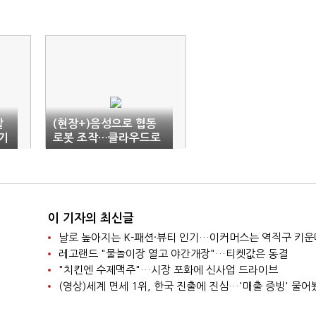
할
(현장+)음성으로 협동
기
로봇 조작…클라우드로
모니터링
이 기자의 최신글
날로 높아지는 K-패션·뷰티 인기…이커머스는 역직구 키운
레고랜드 "물놀이장 열고 야간개장"…티켓값은 동결
"치킨엔 수제맥주"…시장 포화에 신사업 드라이브
(영상)세계 면세 1위, 한국 진출에 진심…'매출 증빙' 물어