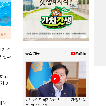
전히 오
뉴스리듬
른 성과
감하고
가 3
비트코인도 국가자산으로…'보관·평가·처
관계자는
분' 기준은 숙제