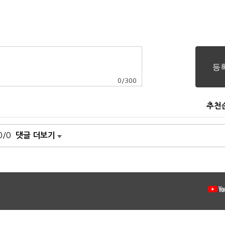
0
/
300
추천
0/0
댓글 더보기