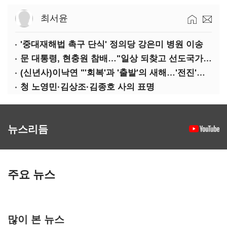
최서윤
'중대재해법 촉구 단식' 정의당 강은미 병원 이송
문 대통령, 현충원 참배…"일상 되찾고 선도국가 도약"
(신년사)이낙연 "'회복'과 '출발'의 새해…'전진'과 '통합' 구현할 것"
청 노영민·김상조·김종호 사의 표명
뉴스리듬
주요 뉴스
많이 본 뉴스