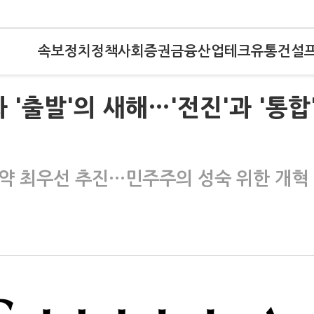
속보
정치
정책
사회
증권
금융
산업
테크
유통
건설
 '출발'의 새해…'전진'과 '통합
약 최우선 추진…민주주의 성숙 위한 개혁