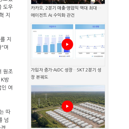
을 도우
카카오, 2분기 매출·영업익 역대 최대…
혁 지
에이전트 AI 수익화 관건
를 지
다"며
가입자 증가·AIDC 성장…SKT 2분기 성
서 원조
장 본궤도
 K방
업인 여
는 따
를 넘
하겠