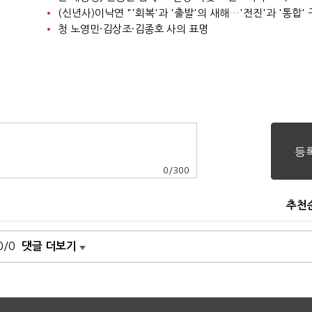
청 노영민·김상조·김종호 사의 표명
0
/
300
추천
0/0
댓글 더보기