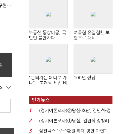
(신년사)이낙연 "'회복'과 '출발'의 새해…'전진'과 '통합' 구현할 것"
부동산 동상이몽, 국
여름철 온열질환 보
민만 불안하다
험으로 대비
"은퇴자는 어디로 가
100년 정당
나"…고려장 세법 비
순
판 확산
인기뉴스
1
(정기여론조사)②당심·호남, 김민석-정
청래 '초접전'...
2
(정기여론조사)①당심, 김민석·정청래
'초접전'…대통령 ...
3
삼전닉스 “주주환원 확대 방안 마련”…