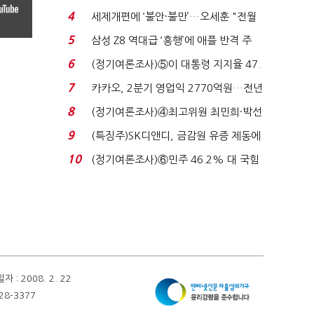
로이터에 성명...
4
세제개편에 ‘불안·불만’…오세훈 "전월
세 구하기 더 ...
5
삼성 Z8 역대급 ‘흥행’에 애플 반격 주
목…9월 ‘폴...
6
(정기여론조사)⑤이 대통령 지지율 47.
7%…일주일 만에 ...
7
카카오, 2분기 영업익 2770억원…전년
비 36% 증가...
8
(정기여론조사)④최고위원 최민희·박선
원 '양강'…서미...
9
(특징주)SK디앤디, 금감원 유증 제동에
장 초반 상한가...
10
(정기여론조사)⑥민주 46.2% 대 국힘
31.0%…오차범위 밖 ...
 2008. 2. 22
28-3377