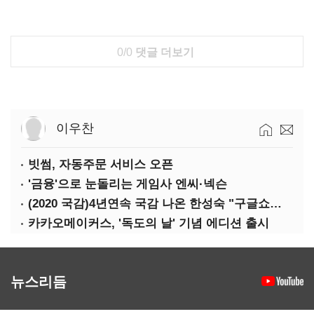
0/0
댓글 더보기
이우찬
빗썸, 자동주문 서비스 오픈
'금융'으로 눈돌리는 게임사 엔씨·넥슨
(2020 국감)4년연속 국감 나온 한성숙 "구글쇼핑과 네이버쇼핑 건은 달라"
카카오메이커스, '독도의 날' 기념 에디션 출시
뉴스리듬