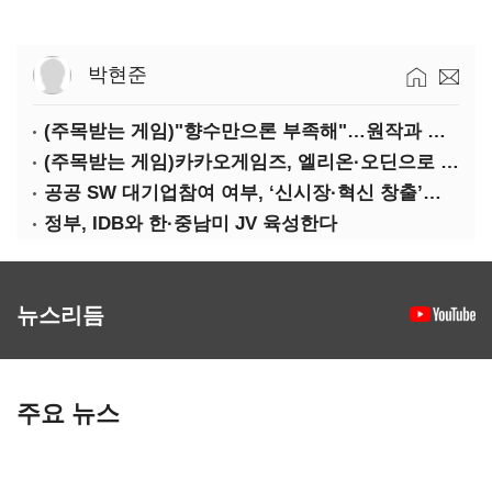
박현준
(주목받는 게임)"향수만으론 부족해"…원작과 차별화 성공한 '리니지M'
(주목받는 게임)카카오게임즈, 엘리온·오딘으로 MMORPG 투트랙 공세
공공 SW 대기업참여 여부, ‘신시장·혁신 창출’도 평가한다
정부, IDB와 한·중남미 JV 육성한다
뉴스리듬
주요 뉴스