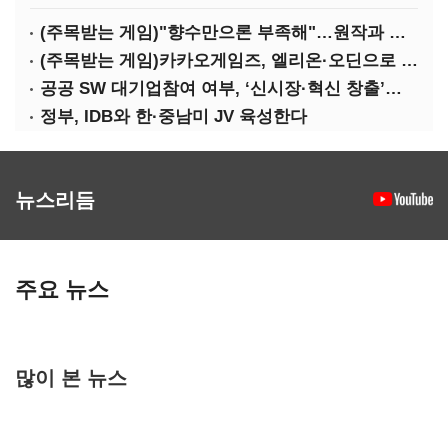
(주목받는 게임)"향수만으론 부족해"…원작과 차별화 성공한 '리니지M'
(주목받는 게임)카카오게임즈, 엘리온·오딘으로 MMORPG 투트랙 공세
공공 SW 대기업참여 여부, ‘신시장·혁신 창출’도 평가한다
정부, IDB와 한·중남미 JV 육성한다
뉴스리듬
주요 뉴스
많이 본 뉴스