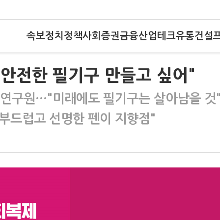
속보
정치
정책
사회
증권
금융
산업
테크
유통
건설
 안전한 필기구 만들고 싶어"
미 연구원…"미래에도 필기구는 살아남을 것
 부드럽고 선명한 펜이 지향점"