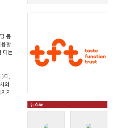
필 등
적용할
된 다는
)다.
니사의
뒤지지
뉴스북