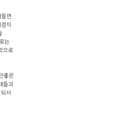
어들면
시점이
않
도로는
 것으로
 안좋은
세대들과
 되서