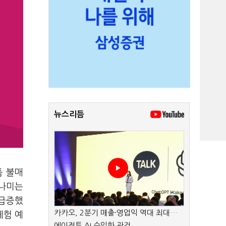
뉴스리듬
품 불매
모나미는
 급증했
카카오, 2분기 매출·영업익 역대 최대…
체험 예
에이전트 AI 수익화 관건