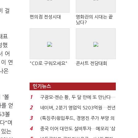
이 걸
편의점 전성시대
영화관의 시대는 끝
났다?
대표
성했
서 어
 이 연
"CD로 구워오세요"
콘서트 전당대회
 나온
인기뉴스
 '볼
1
구광모-젠슨 황, 두 달 만에 또 만난다…
로봇·AI 등 논...
과를 얻
2
네이버, 2분기 영업익 5203억원…전년
53볼
비 0.2% 감소...
3
(특징주)윙입푸드, 경영진 주가 부양 의
다"며
지에 상한가...
4
중국 이어 대만도 설비투자…메모리 ‘삼
 있는
국전쟁’