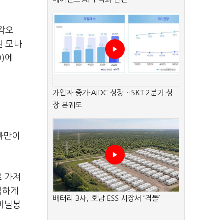
각오
된 모나
)에
가입자 증가·AIDC 성장…SKT 2분기 성
장 본궤도
빠만이
로 가져
접하게
배터리 3사, 호남 ESS 시장서 ‘격돌’
 비닐봉