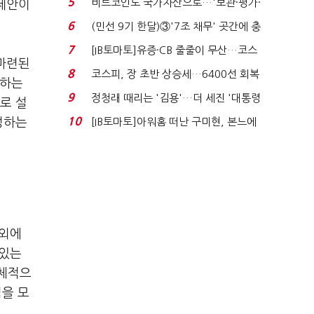
5
비트코인도 국가자산으로…'보관·평가·
 제안이
처분' 기준은 ...
6
(민선 9기 한달)③'7조 채무' 곳간에 충
격…추미애, 20년...
7
[IB토마토]유증·CB 줄줄이 무산…코스
 마련된
닥 벌점 급증에 ...
8
코스피, 장 초반 상승세…6400선 회복
 하는
시도
9
정청래 때리는 '김용'…더 세진 '대통령
로 설
최측근' 입...
10
정하는
[IB토마토]아워홈 떠난 구미현, 본느에
340억 베팅…가...
이외에
 있는
구체적으
점을 모