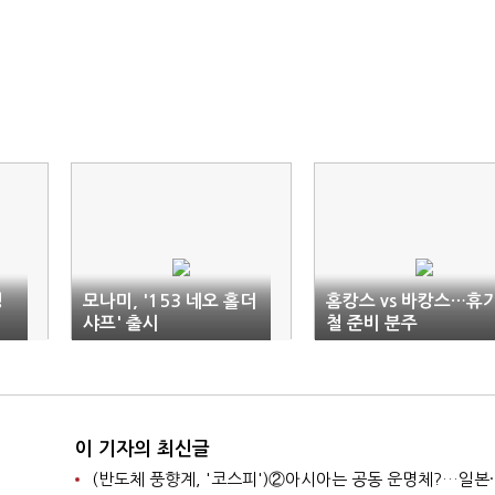
평
모나미, '153 네오 홀더
홈캉스 vs 바캉스…휴
샤프' 출시
철 준비 분주
이 기자의 최신글