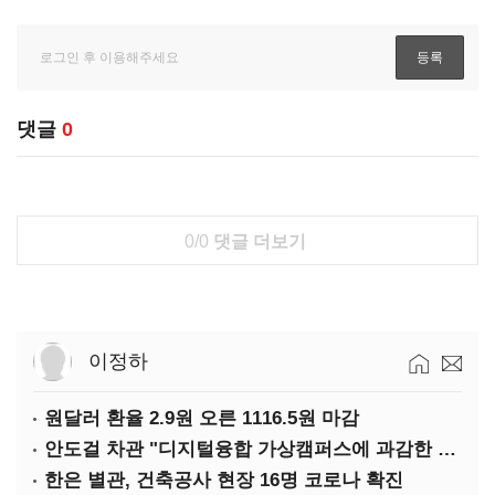
댓글
0
0/0
댓글 더보기
이정하
원달러 환율 2.9원 오른 1116.5원 마감
안도걸 차관 "디지털융합 가상캠퍼스에 과감한 인센티브 부여"
한은 별관, 건축공사 현장 16명 코로나 확진