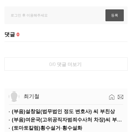
댓글
0
0/0
댓글 더보기
최기철
(부음)설창일(법무법인 정도 변호사) 씨 부친상
(부음)여운국(고위공직자범죄수사처 차장)씨 부친상
(토마토칼럼)횡수설거·횡수설화