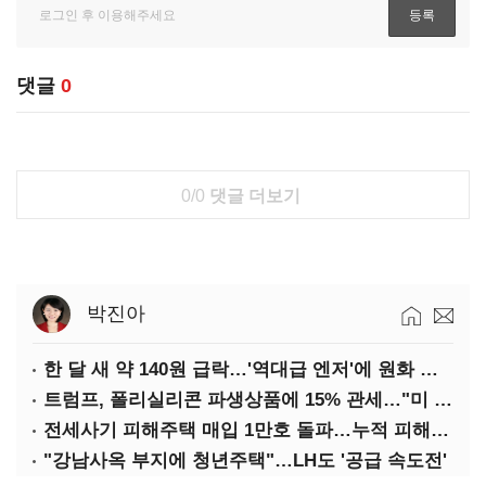
댓글
0
0/0
댓글 더보기
박진아
한 달 새 약 140원 급락…'역대급 엔저'에 원화 변곡점
트럼프, 폴리실리콘 파생상품에 15% 관세…"미 산업 재건"
전세사기 피해주택 매입 1만호 돌파…누적 피해자 4만278명
"강남사옥 부지에 청년주택"…LH도 '공급 속도전'