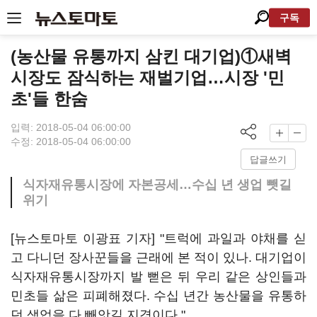
구독
(농산물 유통까지 삼킨 대기업)①새벽
시장도 잠식하는 재벌기업…시장 '민
초'들 한숨
입력: 2018-05-04 06:00:00
수정: 2018-05-04 06:00:00
답글쓰기
식자재유통시장에 자본공세…수십 년 생업 뺏길
위기
[뉴스토마토 이광표 기자] "트럭에 과일과 야채를 싣
고 다니던 장사꾼들을 근래에 본 적이 있나. 대기업이
식자재유통시장까지 발 뻗은 뒤 우리 같은 상인들과
민초들 삶은 피폐해졌다. 수십 년간 농산물을 유통하
던 생업을 다 빼앗길 지경이다."