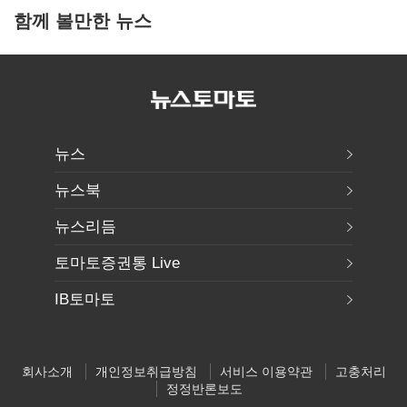
함께 볼만한 뉴스
뉴스
뉴스북
뉴스리듬
토마토증권통 Live
IB토마토
회사소개
개인정보취급방침
서비스 이용약관
고충처리
정정반론보도