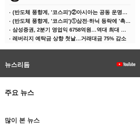
(반도체 풍향계, '코스피')②아시아는 공동 운명체?…일본·대만도 '동반 출렁'
(반도체 풍향계, '코스피')①삼전·하닉 등락에 '촉각'…코스피·나스닥 '한 몸'
삼성증권, 2분기 영업익 6758억원…역대 최대 경신
레버리지 예탁금 상향 첫날…거래대금 75% 감소
뉴스리듬
주요 뉴스
많이 본 뉴스