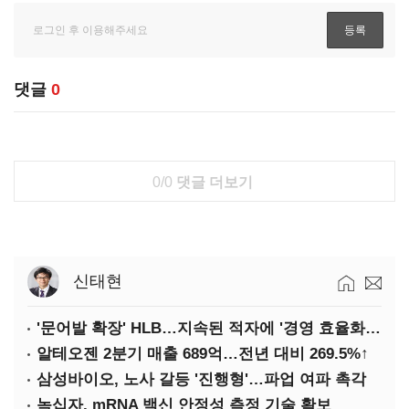
댓글
0
0/0
댓글 더보기
신태현
'문어발 확장' HLB…지속된 적자에 '경영 효율화' 관건
알테오젠 2분기 매출 689억…전년 대비 269.5%↑
삼성바이오, 노사 갈등 '진행형'…파업 여파 촉각
녹십자, mRNA 백신 안정성 측정 기술 확보