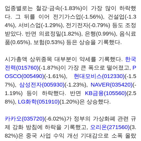
업종별로는 철강·금속(-1.83%)이 가장 많이 하락했
다. 그 뒤를 이어 전기가스업(-1.56%), 건설업(-1.3
4%), 서비스업(-1.29%), 전기전자(-0.79%) 등도 조정
받았다. 반면 의료정밀(1.82%), 은행(0.99%), 음식료
품(0.65%), 보험(0.53%) 등은 상승을 기록했다.
시가총액 상위종목 대부분이 약세를 기록했다.
한국
전력(015760)
(-1.87%)이 가장 큰 폭으로 떨어졌고,
P
OSCO(005490)
(-1.61%),
현대모비스(012330)
(-1.5
7%),
삼성전자(005930)
(-1.23%),
NAVER(035420)
(-
1.19%) 등이 하락했다. 반면
KB금융(105560)
(2.5
8%),
LG화학(051910)
(1.20%)은 상승했다.
카카오(035720)
(-6.02%)가 정부의 가상화폐 관련 규
제 강화 방침에 하락을 기록했고,
오리온(271560)
(3.
82%)은 중국 사업 수익 개선 기대감으로 소폭 올랐