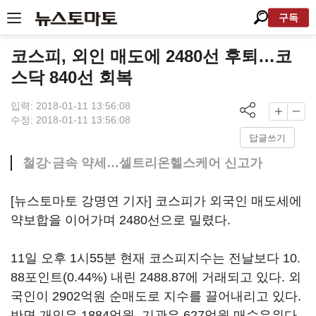
구독
코스피, 외인 매도에 2480선 후퇴…코
스닥 840선 회복
입력: 2018-01-11 13:56:08
수정: 2018-01-11 13:56:08
답글쓰기
철강·금속 약세…셀트리온헬스케어 신고가
[뉴스토마토 강명연 기자] 코스피가 외국인 매도세에
약보합을 이어가며 2480선으로 밀렸다.
11일 오후 1시55분 현재 코스피지수는 전날보다 10.
88포인트(0.44%) 내린 2488.87에 거래되고 있다. 외
국인이 2902억원 순매도로 지수를 끌어내리고 있다.
반면 개인은 1884억원, 기관은 627억원 매수우위다.