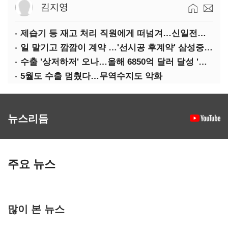
김지영
제습기 등 재고 처리 직원에게 떠넘겨…신일전자 '과징금 처벌'
일 맡기고 깜깜이 계약 …'선시공 후계약' 삼성중공업 덜미
수출 '상저하저' 오나…올해 6850억 달러 달성 '빨간불'
5월도 수출 멈췄다…무역수지도 악화
뉴스리듬
주요 뉴스
많이 본 뉴스