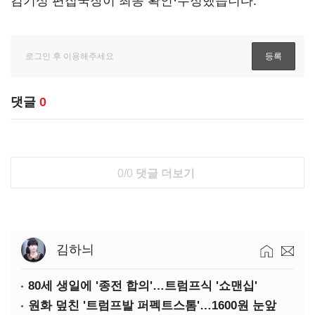
김기성 편집국장이 최종 확인·수정했습니다.
댓글
0
0/0
댓글 더보기
김하늬
80세 생일에 '종전 합의'…트럼프식 '쇼맨십'
원화 덮친 '트럼프발 퍼펙트스톰'…1600원 눈앞